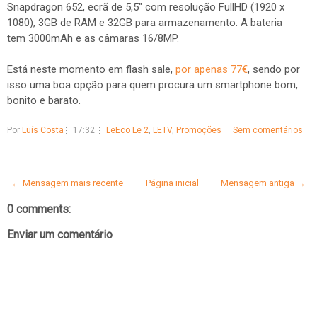
Snapdragon 652, ecrã de 5,5" com resolução FullHD (1920 x
1080), 3GB de RAM e 32GB para armazenamento. A bateria
tem 3000mAh e as câmaras 16/8MP.
Está neste momento em flash sale,
por apenas 77€
, sendo por
isso uma boa opção para quem procura um smartphone bom,
bonito e barato.
Por
Luís Costa
17:32
LeEco Le 2
,
LETV
,
Promoções
Sem comentários
← Mensagem mais recente
Página inicial
Mensagem antiga →
0 comments:
Enviar um comentário