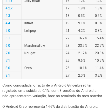
4.1.x
Jelly Bean
16
1.2%
1,2%
4.2.x
17
1.9%
1.8%
4.3
18
0.5%
0.5%
4.4
KitKat
19
9.1%
8.6%
5.0
Lollipop
21
4.2%
3.8%
5.1
22
16.2%
15.4%
6.0
Marshmallow
23
23.5%
22.7%
7.0
Nougat
24
21.2%
20.3%
7.1
25
9.6%
10.5%
8.0
Oreo
26
10.1%
11.4%
8.1
27
2.0%
3.2%
Como curiosidade, o facto de o Android Gingerbread ter
registado uma subida de 0,1%, com 3 versões do Android a
não apresentarem variação, face ao resultado do mês anterior.
O Android Oreo representa 14,6% da distribuição do Android,