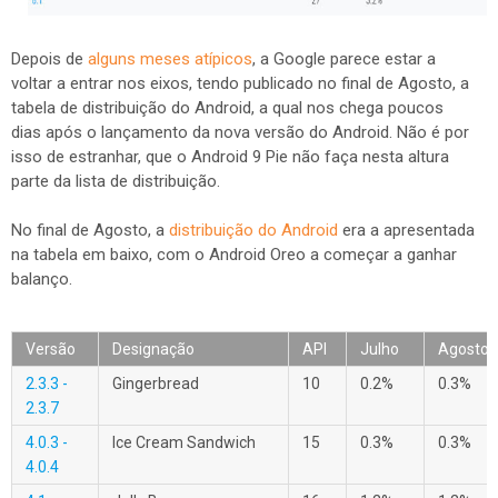
Depois de
alguns meses atípicos
, a Google parece estar a
voltar a entrar nos eixos, tendo publicado no final de Agosto, a
tabela de distribuição do Android, a qual nos chega poucos
dias após o lançamento da nova versão do Android. Não é por
isso de estranhar, que o Android 9 Pie não faça nesta altura
parte da lista de distribuição.
No final de Agosto, a
distribuição do Android
era a apresentada
na tabela em baixo, com o Android Oreo a começar a ganhar
balanço.
Versão
Designação
API
Julho
Agosto
2.3.3 -
Gingerbread
10
0.2%
0.3%
2.3.7
4.0.3 -
Ice Cream Sandwich
15
0.3%
0.3%
4.0.4