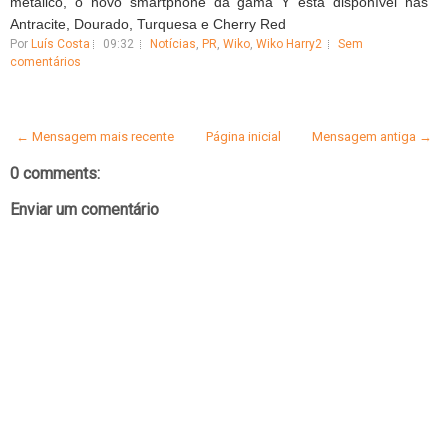
metálico, o novo smartphone da gama Y está disponível nas
Antracite, Dourado, Turquesa e Cherry Red
Por
Luís Costa
09:32
Notícias
,
PR
,
Wiko
,
Wiko Harry2
Sem
comentários
← Mensagem mais recente
Página inicial
Mensagem antiga →
0 comments:
Enviar um comentário