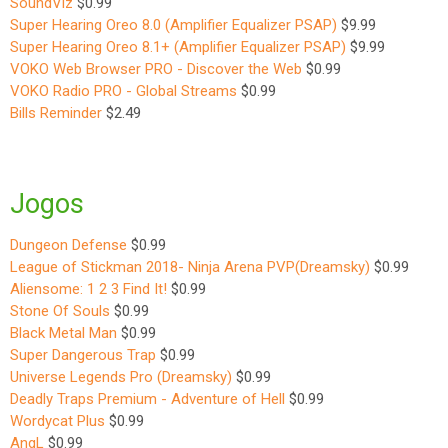
SoundViz
$0.99
Super Hearing Oreo 8.0 (Amplifier Equalizer PSAP)
$9.99
Super Hearing Oreo 8.1+ (Amplifier Equalizer PSAP)
$9.99
VOKO Web Browser PRO - Discover the Web
$0.99
VOKO Radio PRO - Global Streams
$0.99
Bills Reminder
$2.49
Jogos
Dungeon Defense
$0.99
League of Stickman 2018- Ninja Arena PVP(Dreamsky)
$0.99
Aliensome: 1 2 3 Find It!
$0.99
Stone Of Souls
$0.99
Black Metal Man
$0.99
Super Dangerous Trap
$0.99
Universe Legends Pro (Dreamsky)
$0.99
Deadly Traps Premium - Adventure of Hell
$0.99
Wordycat Plus
$0.99
AngL
$0.99