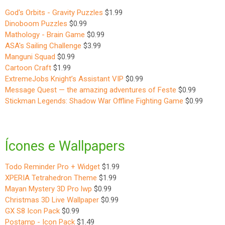
God's Orbits - Gravity Puzzles
$1.99
Dinoboom Puzzles
$0.99
Mathology - Brain Game
$0.99
ASA's Sailing Challenge
$3.99
Manguni Squad
$0.99
Cartoon Craft
$1.99
ExtremeJobs Knight’s Assistant VIP
$0.99
Message Quest — the amazing adventures of Feste
$0.99
Stickman Legends: Shadow War Offline Fighting Game
$0.99
Ícones e Wallpapers
Todo Reminder Pro + Widget
$1.99
XPERIA Tetrahedron Theme
$1.99
Mayan Mystery 3D Pro lwp
$0.99
Christmas 3D Live Wallpaper
$0.99
GX S8 Icon Pack
$0.99
Postamp - Icon Pack
$1.49