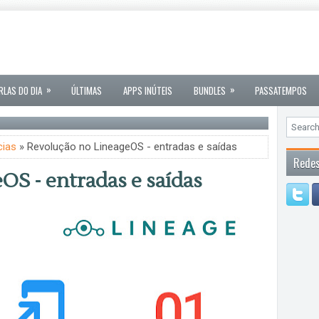
»
»
RLAS DO DIA
ÚLTIMAS
APPS INÚTEIS
BUNDLES
PASSATEMPOS
cias
» Revolução no LineageOS - entradas e saídas
Redes
OS - entradas e saídas