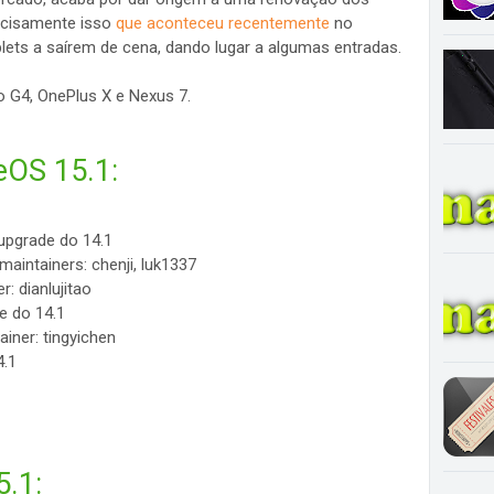
recisamente isso
que aconteceu recentemente
no
ets a saírem de cena, dando lugar a algumas entradas.
o G4, OnePlus X e Nexus 7.
eOS 15.1:
upgrade do 14.1
maintainers: chenji, luk1337
r: dianlujitao
e do 14.1
iner: tingyichen
4.1
.1: