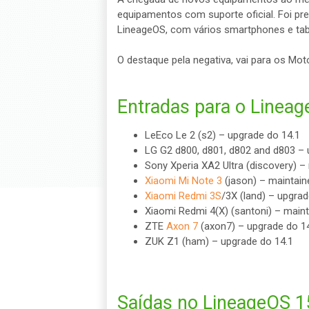
equipamentos com suporte oficial. Foi p
LineageOS, com vários smartphones e tabl
O destaque pela negativa, vai para os Mot
Entradas para o Lineag
LeEco Le 2 (s2) – upgrade do 14.1
LG G2 d800, d801, d802 and d803 – 
Sony Xperia XA2 Ultra (discovery) – 
Xiaomi Mi Note 3
(jason) – maintaine
Xiaomi Redmi 3S
/3X (land) – upgrad
Xiaomi Redmi 4(X) (santoni) – mainta
ZTE
Axon 7
(axon7) – upgrade do 1
ZUK Z1 (ham) – upgrade do 14.1
Saídas no LineageOS 15