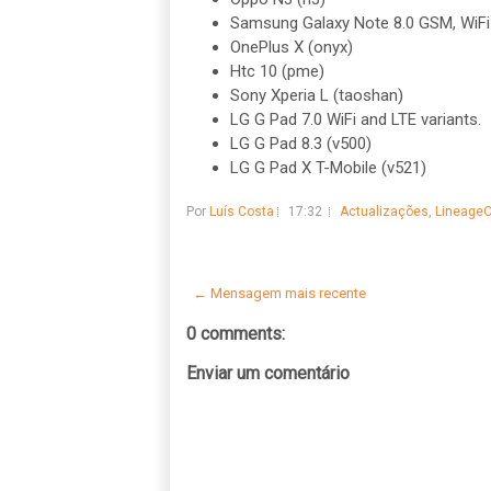
Samsung Galaxy Note 8.0 GSM, WiFi 
OnePlus X (onyx)
Htc 10 (pme)
Sony Xperia L (taoshan)
LG G Pad 7.0 WiFi and LTE variants.
LG G Pad 8.3 (v500)
LG G Pad X T-Mobile (v521)
Por
Luís Costa
17:32
Actualizações
,
Lineage
← Mensagem mais recente
0 comments:
Enviar um comentário