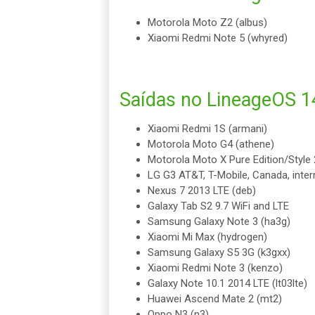
Motorola Moto Z2 (albus)
Xiaomi Redmi Note 5 (whyred)
Saídas no LineageOS 14
Xiaomi Redmi 1S (armani)
Motorola Moto G4 (athene)
Motorola Moto X Pure Edition/Style 
LG G3 AT&T, T-Mobile, Canada, intern
Nexus 7 2013 LTE (deb)
Galaxy Tab S2 9.7 WiFi and LTE
Samsung Galaxy Note 3 (ha3g)
Xiaomi Mi Max (hydrogen)
Samsung Galaxy S5 3G (k3gxx)
Xiaomi Redmi Note 3 (kenzo)
Galaxy Note 10.1 2014 LTE (lt03lte)
Huawei Ascend Mate 2 (mt2)
Oppo N3 (n3)