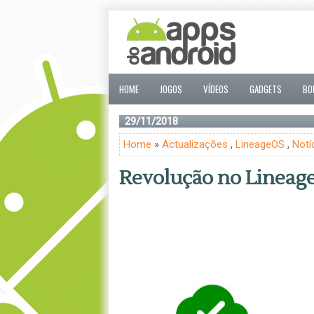
HOME
JOGOS
VÍDEOS
GADGETS
BO
29/11/2018
Home
»
Actualizações
,
LineageOS
,
Notí
Revolução no Lineage