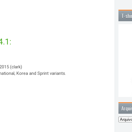
T-shi
.1:
2015 (clark)
ational, Korea and Sprint variants.
Arqui