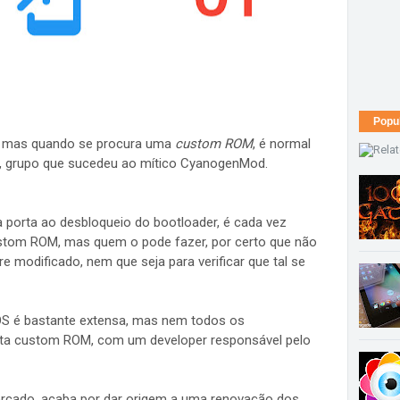
Popu
s, mas quando se procura uma
custom ROM
, é normal
S, grupo que sucedeu ao mítico CyanogenMod.
 porta ao desbloqueio do bootloader, é cada vez
ustom ROM, mas quem o pode fazer, por certo que não
e modificado, nem que seja para verificar que tal se
eOS é bastante extensa, mas nem todos os
sta custom ROM, com um developer responsável pelo
cado, acaba por dar origem a uma renovação dos