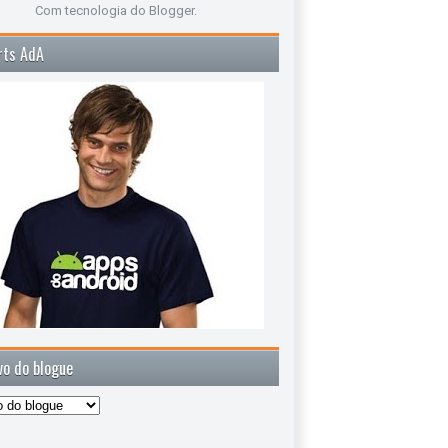
Com tecnologia do
Blogger
.
rts AdA
vo do blogue