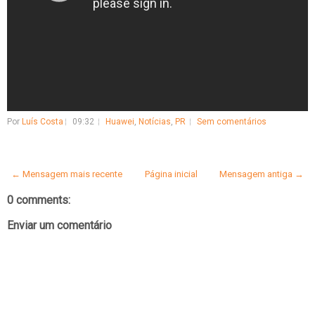
Por
Luís Costa
09:32
Huawei
,
Notícias
,
PR
Sem comentários
← Mensagem mais recente
Página inicial
Mensagem antiga →
0 comments:
Enviar um comentário