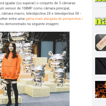
rá igualar (ou superar) o conjunto de 5 câmaras
um sensor de 108MP como câmara principal,
âmara macro, teleobjectiva 2X e teleobjectiva 5X -
colher entre uma
gama mais alargada de perspectiva /
omo demonstrado na seguinte imagem: