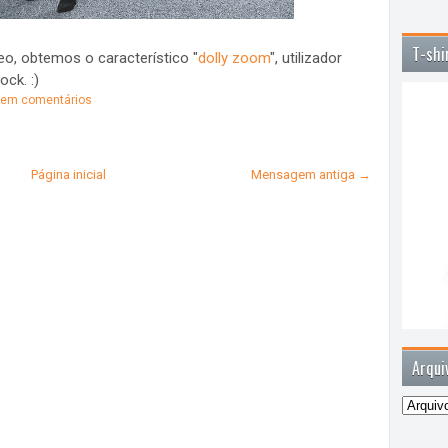
T-shi
o, obtemos o característico "
dolly zoom
", utilizador
ock. :)
em comentários
Página inicial
Mensagem antiga →
Arqui