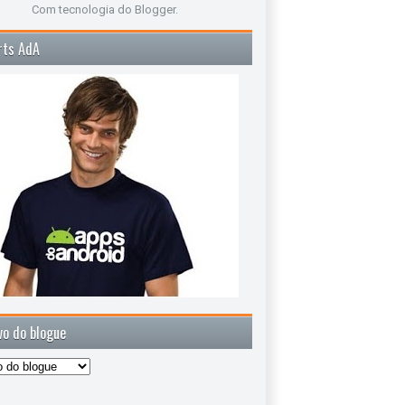
Com tecnologia do
Blogger
.
rts AdA
vo do blogue