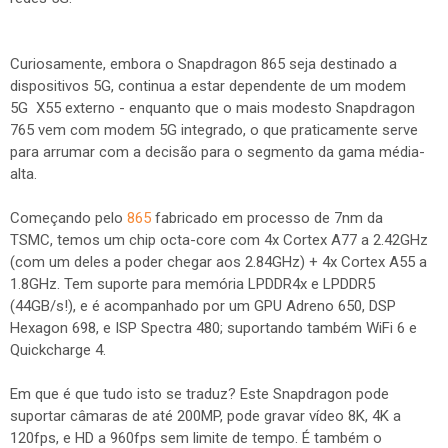
Curiosamente, embora o Snapdragon 865 seja destinado a
dispositivos 5G, continua a estar dependente de um modem
5G X55 externo - enquanto que o mais modesto Snapdragon
765 vem com modem 5G integrado, o que praticamente serve
para arrumar com a decisão para o segmento da gama média-
alta.
Começando pelo
865
fabricado em processo de 7nm da
TSMC, temos um chip octa-core com 4x Cortex A77 a 2.42GHz
(com um deles a poder chegar aos 2.84GHz) + 4x Cortex A55 a
1.8GHz. Tem suporte para memória LPDDR4x e LPDDR5
(44GB/s!), e é acompanhado por um GPU Adreno 650, DSP
Hexagon 698, e ISP Spectra 480; suportando também WiFi 6 e
Quickcharge 4.
Em que é que tudo isto se traduz? Este Snapdragon pode
suportar câmaras de até 200MP, pode gravar vídeo 8K, 4K a
120fps, e HD a 960fps sem limite de tempo. É também o