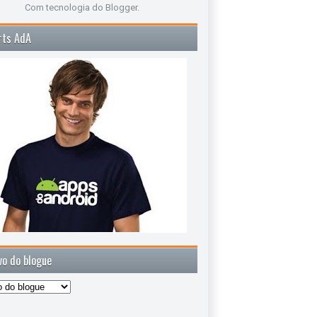
Com tecnologia do
Blogger
.
rts AdA
vo do blogue