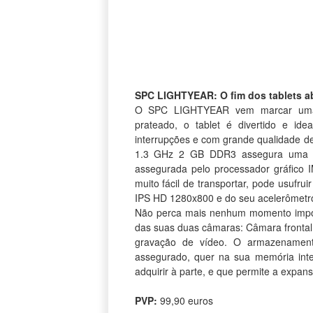
SPC LIGHTYEAR: O fim dos tablets a
O SPC LIGHTYEAR vem marcar uma n
prateado, o tablet é divertido e id
interrupções e com grande qualidade 
1.3 GHz 2 GB DDR3 assegura uma bo
assegurada pelo processador gráfico
muito fácil de transportar, pode usufru
IPS HD 1280x800 e do seu acelerômetro
Não perca mais nenhum momento impor
das suas duas câmaras: Câmara fronta
gravação de vídeo. O armazenament
assegurado, quer na sua memória in
adquirir à parte, e que permite a exp
PVP:
99,90 euros