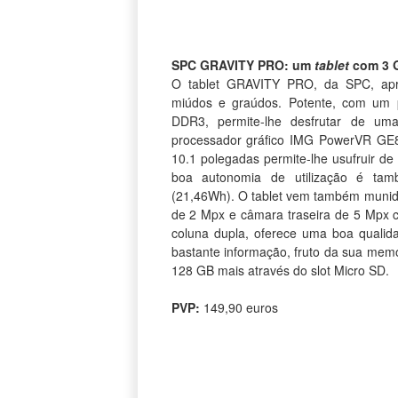
SPC GRAVITY PRO: um
tablet
com 3 
O tablet GRAVITY PRO, da SPC, apr
miúdos e graúdos. Potente, com um
DDR3, permite-lhe desfrutar de u
processador gráfico IMG PowerVR GE83
10.1 polegadas permite-lhe usufruir d
boa autonomia de utilização é ta
(21,46Wh). O tablet vem também munido 
de 2 Mpx e câmara traseira de 5 Mpx 
coluna dupla, oferece uma boa quali
bastante informação, fruto da sua memó
128 GB mais através do slot Micro SD.
PVP:
149,90 euros