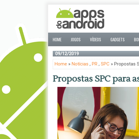
HOME
JOGOS
VÍDEOS
GADGETS
BO
09/12/2019
Home
»
Notícias
,
PR
,
SPC
» Propostas S
Propostas SPC para a