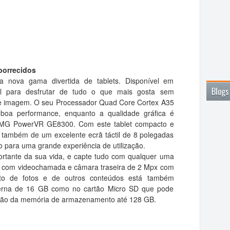
borrecidos
ova gama divertida de tablets. Disponível em
Blogs
eal para desfrutar de tudo o que mais gosta sem
de imagem. O seu Processador Quad Core Cortex A35
a performance, enquanto a qualidade gráfica é
 IMG PowerVR GE8300. Com este tablet compacto e
ir também de um excelente ecrã táctil de 8 polegadas
 para uma grande experiência de utilização.
tante da sua vida, e capte tudo com qualquer uma
l com videochamada e câmara traseira de 2 Mpx com
o de fotos e de outros conteúdos está também
terna de 16 GB como no cartão Micro SD que pode
ansão da memória de armazenamento até 128 GB.