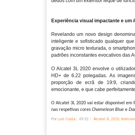
dedos com um extensor leque de funcio
Experiência visual impactante e um
Revelando um novo design denominad
inteligente e sofisticado qualquer qu
gravação micro texturada, o smartpho
padrões inconstantes evocativos das A
O Alcatel 3L 2020 envolve o utilizado
HD+ de 6.22 polegadas. As imagen
proporção de ecrã de 19:9, crian
emocionante, e que cabe perfeitamente
O Alcatel 3L 2020 vai estar disponível e
nas respetivas cores
Chameleon Blue
e
Da
Por
Luís Costa
09:32
Alcatel 3L 2020
,
Notícias