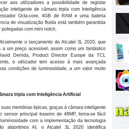
cer aos utilizadores a possibilidade de registar
ção inteligente de câmara tripla com Inteligência
ocessador Octa-core, 4GB de RAM e uma bateria
cia de visualização fluida está também garantida
 polegadas com mini notch.
oficialmente o lançamento do Alcatel 3L 2020, que
la a um preço acessível, assim como um fantástico
avid Derrida, Product Director Europe da TCL
nto, o utilizador tem acesso à mais avançada
ixas condições de luminosidade, a um valor muito
ara tripla com Inteligência Artificial
as suas memórias épicas, graças à câmara inteligente
 o sensor principal traseiro de 48MP, torna-se fácil
 luminosidade com a implementação da tecnologia
ndo algoritmos AI, o Alcatel 3L 2020 identifica