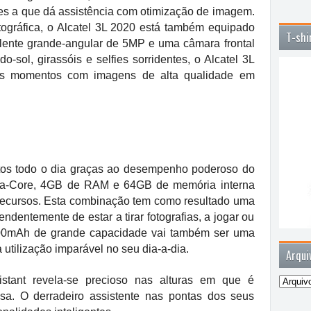
es a que dá assistência com otimização de imagem.
tográfica, o Alcatel 3L 2020 está também equipado
T-shi
ente grande-angular de 5MP e uma câmara frontal
sol, girassóis e selfies sorridentes, o Alcatel 3L
us momentos com imagens de alta qualidade em
itos todo o dia graças ao desempenho poderoso do
Octa-Core, 4GB de RAM e 64GB de memória interna
 recursos. Esta combinação tem como resultado uma
ndentemente de estar a tirar fotografias, a jogar ou
00mAh de grande capacidade vai também ser uma
 utilização imparável no seu dia-a-dia.
Arqui
tant revela-se precioso nas alturas em que é
sa. O derradeiro assistente nas pontas dos seus