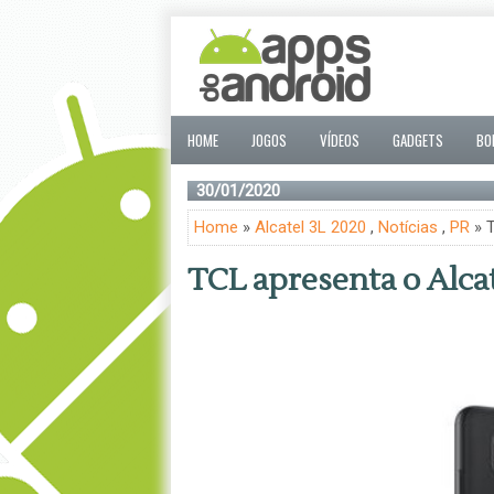
HOME
JOGOS
VÍDEOS
GADGETS
BO
30/01/2020
Home
»
Alcatel 3L 2020
,
Notícias
,
PR
» T
TCL apresenta o Alcat