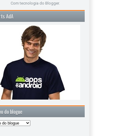
Com tecnologia do
Blogger
.
rts AdA
vo do blogue