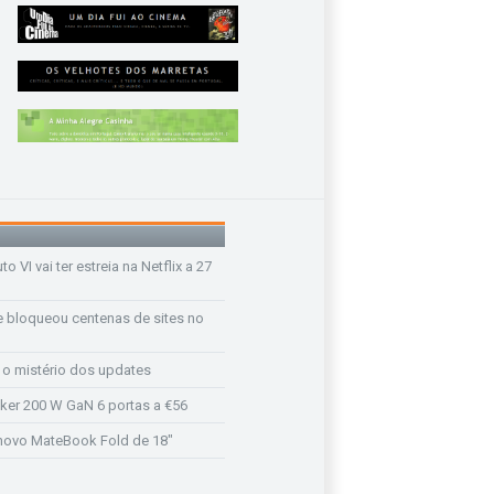
o VI vai ter estreia na Netflix a 27
e bloqueou centenas de sites no
e o mistério dos updates
ker 200 W GaN 6 portas a €56
novo MateBook Fold de 18"