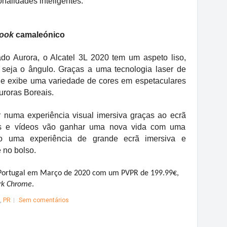
nalidades inteligentes.
look
camaleónico
o Aurora, o Alcatel 3L 2020 tem um aspeto liso,
e seja o ângulo. Graças a uma tecnologia laser de
ne exibe uma variedade de cores em espetaculares
uroras Boreais.
r numa experiência visual imersiva graças ao ecrã
s e vídeos vão ganhar uma nova vida com uma
do uma experiência de grande ecrã imersiva e
 no bolso.
m Portugal em Março de 2020 com um PVPR de 199.99€,
rk Chrome
.
,
PR
Sem comentários