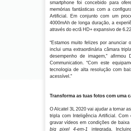
smartphone foi concebido para ofere
memórias fantásticas com a configura
Artificial. Em conjunto com um pr
4000mAh de longa duração, a experiên
através do ecrã HD+ expansivo de 6.22
“Estamos muito felizes por anunciar 
inclui uma extraordinária câmara trip
desempenho de imagem,” afirmou D
Communication. “Com este equipame
tecnologia de alta resolução com ba
acessível.”
Transforma as tuas fotos com uma câm
O Alcatel 3L 2020 vai ajudar a tornar 
tripla com Inteligência Artificial. Com
gravar vídeos em condições de baixa
big pixel 4-em-1
integrada. Inclui