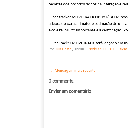
técnicas dos próprios donos na interação e re
O pet tracker MOVETRACK NB-IoT/CAT M pode d
adequado para animais de estimação de um gr
à coleira. Muito importante é a certificação I
O Pet Tracker MOVETRACK será lançado em me
Por
Luís Costa
09:30
Notícias
,
PR
,
TCL
Sem 
← Mensagem mais recente
0 comments:
Enviar um comentário