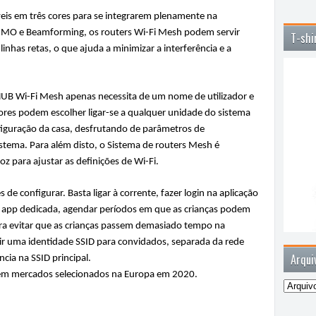
is em três cores para se integrarem plenamente na
IMO e Beamforming, os routers Wi-Fi Mesh podem servir
T-shi
has retas, o que ajuda a minimizar a interferência e a
HUB Wi-Fi Mesh apenas necessita de um nome de utilizador e
dores podem escolher ligar-se a qualquer unidade do sistema
iguração da casa, desfrutando de parâmetros de
stema. Para além disto, o Sistema de routers Mesh é
oz para ajustar as definições de Wi-Fi.
e configurar. Basta ligar à corrente, fazer login na aplicação
 a app dedicada, agendar períodos em que as crianças podem
para evitar que as crianças passem demasiado tempo na
ir uma identidade SSID para convidados, separada da rede
Arqui
ncia na SSID principal.
em mercados selecionados na Europa em 2020.