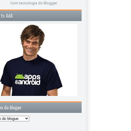
Com tecnologia do
Blogger
.
rts AdA
vo do blogue