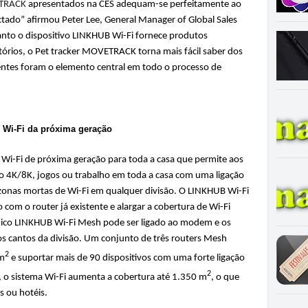
TRACK
apresentados na CES adequam-se perfeitamente ao
nectado” afirmou Peter Lee, General Manager of Global Sales
to o dispositivo LINKHUB Wi-Fi fornece produtos
tórios, o Pet tracker MOVETRACK torna mais fácil saber dos
entes foram o elemento central em todo o processo de
Wi-Fi da próxima geração
i-Fi de próxima geração para toda a casa que permite aos
o 4K/8K, jogos ou trabalho em toda a casa com uma ligação
o zonas mortas de Wi-Fi em qualquer divisão. O LINKHUB Wi-Fi
om o router já existente e alargar a cobertura de Wi-Fi
único LINKHUB Wi-Fi Mesh pode ser ligado ao modem e os
os cantos da divisão. Um conjunto de três routers Mesh
2
 m
e suportar mais de 90 dispositivos com uma forte ligação
2
o sistema Wi-Fi aumenta a cobertura até 1.350 m
, o que
s ou hotéis.