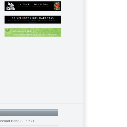
nsmart Bang SE a €71