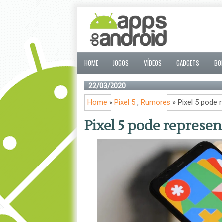
HOME
JOGOS
VÍDEOS
GADGETS
BO
22/03/2020
Home
»
Pixel 5
,
Rumores
» Pixel 5 pode
Pixel 5 pode represe