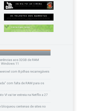
ferências aos 32GB de RAM
 o Windows 11
werowl com 8 pilhas recarregáveis
ada" com falta de RAM para os
o VI vai ter estreia na Netflix a 27
e bloqueou centenas de sites no