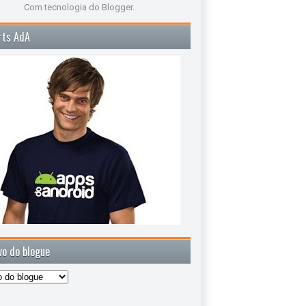
Com tecnologia do
Blogger
.
rts AdA
vo do blogue