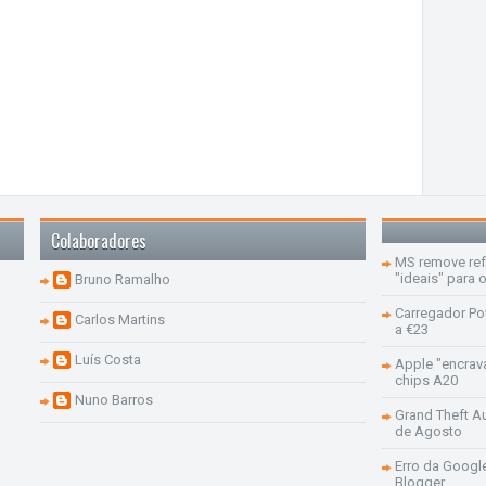
Colaboradores
MS remove re
"ideais" para
Bruno Ramalho
Carregador Po
Carlos Martins
a €23
Luís Costa
Apple "encrav
chips A20
Nuno Barros
Grand Theft Aut
de Agosto
Erro da Googl
Blogger