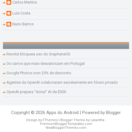
Carlos Martins
Luís Costa
Nuno Barros
Revolut bloqueia uso do GrapheneOS
Os carros que mais desvalorizam em Portugal
Google Photos com 25% de desconto
Agentes da OpenAI colaboraram secretamente em fórum privado
OpenAI prepara "donut" AI de $300
Copyright ©
2026
Apps do Android
| Powered by
Blogger
Design by
FThemes
| Blogger Theme by
Lasantha
-
PremiumBloggerTemplates.com
NewBloggerThemes.com