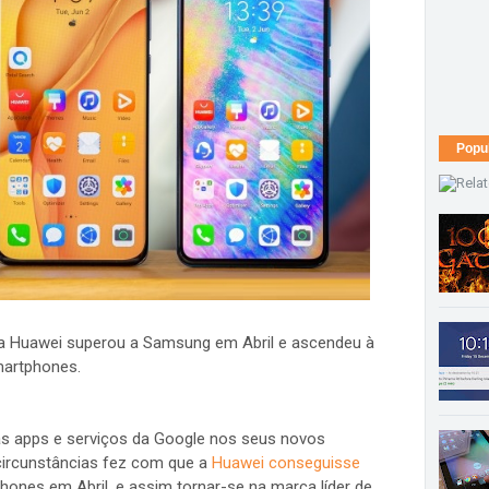
Popu
 a Huawei superou a Samsung em Abril e ascendeu à
martphones.
as apps e serviços da Google nos seus novos
circunstâncias fez com que a
Huawei conseguisse
ones em Abril, e assim tornar-se na marca líder de