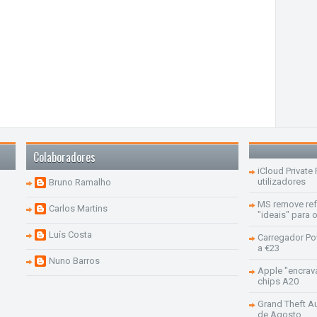
Colaboradores
iCloud Private
utilizadores
Bruno Ramalho
MS remove re
Carlos Martins
"ideais" para
Luís Costa
Carregador Po
a €23
Nuno Barros
Apple "encrav
chips A20
Grand Theft Aut
de Agosto