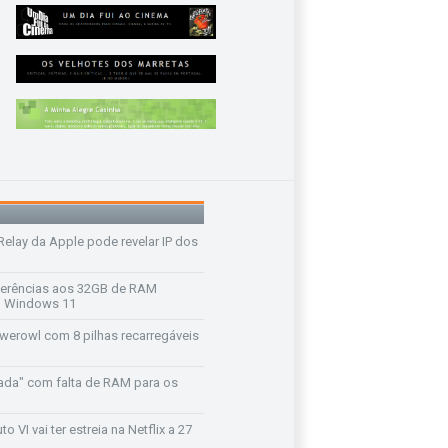
 Relay da Apple pode revelar IP dos
ferências aos 32GB de RAM
 o Windows 11
werowl com 8 pilhas recarregáveis
ada" com falta de RAM para os
o VI vai ter estreia na Netflix a 27