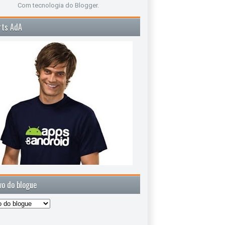
Com tecnologia do
Blogger
.
rts AdA
vo do blogue