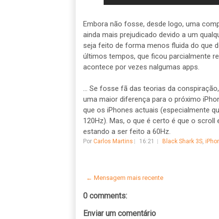
Embora não fosse, desde logo, uma compa
ainda mais prejudicado devido a um qualq
seja feito de forma menos fluida do que d
últimos tempos, que ficou parcialmente r
acontece por vezes nalgumas apps.
... Se fosse fã das teorias da conspiração,
uma maior diferença para o próximo iPhone
que os iPhones actuais (especialmente q
120Hz). Mas, o que é certo é que o scroll
estando a ser feito a 60Hz.
Por
Carlos Martins
16:21
Black Shark 3S
,
iPho
← Mensagem mais recente
0 comments:
Enviar um comentário