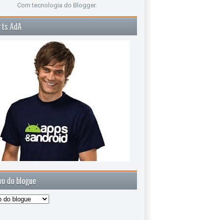
Com tecnologia do
Blogger
.
rts AdA
vo do blogue