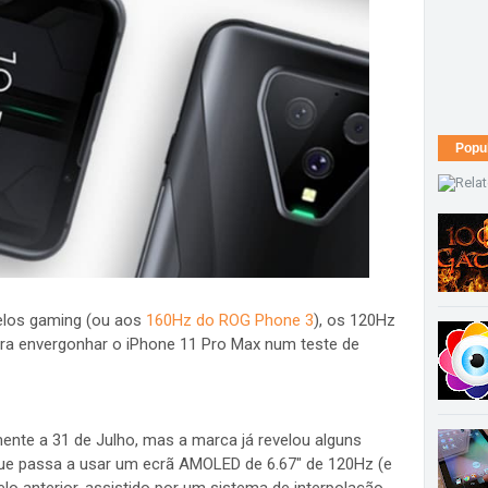
Popu
los gaming (ou aos
160Hz do ROG Phone 3
), os 120Hz
ra envergonhar o iPhone 11 Pro Max num teste de
mente a 31 de Julho, mas a marca já revelou alguns
ue passa a usar um ecrã AMOLED de 6.67" de 120Hz (e