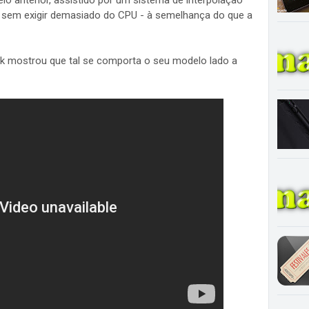
 anterior, assistido por um sistema de interpolação
rã sem exigir demasiado do CPU - à semelhança do que a
ark mostrou que tal se comporta o seu modelo lado a