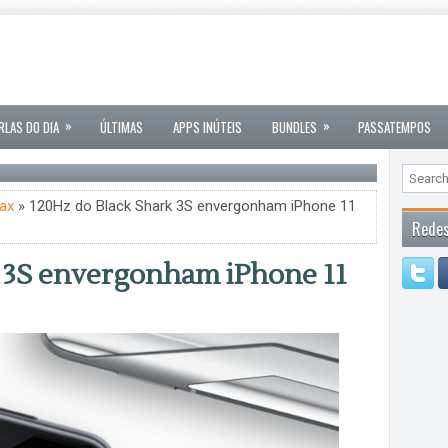
»
»
RLAS DO DIA
ÚLTIMAS
APPS INÚTEIS
BUNDLES
PASSATEMPOS
ax
» 120Hz do Black Shark 3S envergonham iPhone 11
Redes
 3S envergonham iPhone 11