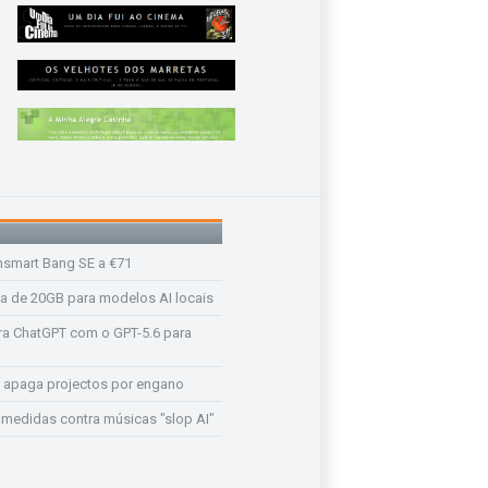
nsmart Bang SE a €71
a de 20GB para modelos AI locais
a ChatGPT com o GPT-5.6 para
 apaga projectos por engano
medidas contra músicas "slop AI"