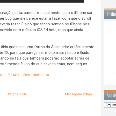
ração justa; parece-me que neste caso o iPhone sai
T-shi
uer bug que me parece estar a fazer com que o scroll
everia fazer. É algo que tenho sentido no iPhone nos
esolvido com o último iOS 14 beta, mas que ainda
 diria que seria uma forma da Apple criar artificialmente
 12, para que pareça ser muito mais rápido e fluido
uando se fala que também poderão adoptar ecrãs de
 está menos fluido do que deveria estar, nem sequer
ne 11 Pro Max
Sem comentários
Página inicial
Mensagem antiga →
Arqui