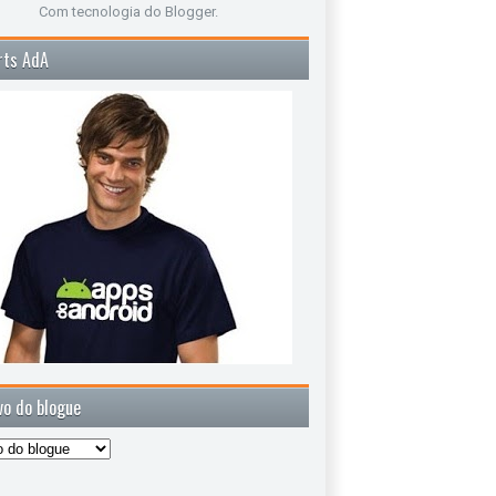
Com tecnologia do
Blogger
.
rts AdA
vo do blogue