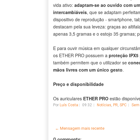
vida ativo:
adaptam-se ao ouvido com um 
intercambiáveis
, que se adaptam perfeita
dispositivo de reprodução - smartphone, t
destacam pela sua leveza: graças ao altifala
apenas 3,5 gramas e o estojo 35 gramas; per
E para ouvir música em qualquer circunstânc
os ETHER PRO possuem a
proteção IPX5
também permitem que o utilizador se
conec
mãos livres com um único gesto
.
Preço e disponibilidade
Os auriculares
ETHER PRO
estão disponív
Por
Luís Costa
09:32
Notícias
,
PR
,
SPC
Sem 
← Mensagem mais recente
0 comments: