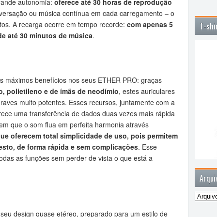
rande autonomia:
oferece até 30 horas de reprodução
nversação ou música contínua em cada carregamento – o
tos. A recarga ocorre em tempo recorde:
com apenas 5
T-shi
 de até 30 minutos de música
.
u os máximos benefícios nos seus ETHER PRO: graças
io, polietileno e de ímãs de neodímio
, estes auriculares
raves muito potentes. Esses recursos, juntamente com a
rece uma transferência de dados duas vezes mais rápida
tem que o som flua em perfeita harmonia através
ue oferecem total simplicidade de uso, pois permitem
sto, de forma rápida e sem complicações
. Esse
 todas as funções sem perder de vista o que está a
Arqui
u design quase etéreo, preparado para um estilo de