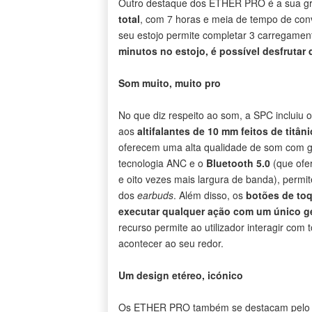
Outro destaque dos ETHER PRO é a sua g
total
, com 7 horas e meia de tempo de co
seu estojo permite completar 3 carregamen
minutos no estojo, é possível desfrutar
Som muito, muito pro
No que diz respeito ao som, a SPC inclui
aos
altifalantes de 10 mm feitos de titân
oferecem uma alta qualidade de som com g
tecnologia ANC e o
Bluetooth 5.0
(que ofe
e oito vezes mais largura de banda), permi
dos
earbuds
. Além disso, os
botões de toq
executar qualquer ação com um único ge
recurso permite ao utilizador interagir com
acontecer ao seu redor.
Um design etéreo, icónico
Os ETHER PRO também se destacam pelo se