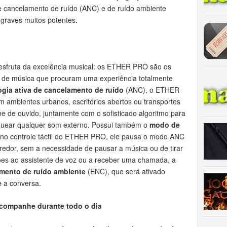
de cancelamento de ruído (ANC) e de ruído ambiente
graves muitos potentes.
esfruta da excelência musical: os ETHER PRO são os
s de música que procuram uma experiência totalmente
ogia ativa de cancelamento de ruído
(ANC), o ETHER
 ambientes urbanos, escritórios abertos ou transportes
e de ouvido, juntamente com o sofisticado algoritmo para
oquear qualquer som externo. Possui também o
modo de
 no controle táctil do ETHER PRO, ele pausa o modo ANC
 redor, sem a necessidade de pausar a música ou de tirar
uções ao assistente de voz ou a receber uma chamada, a
mento de ruído ambiente
(ENC), que será ativado
e a conversa.
 acompanhe durante todo o dia