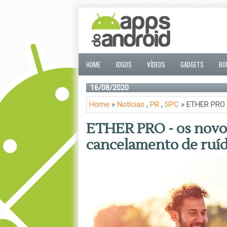
HOME
JOGOS
VÍDEOS
GADGETS
BO
16/08/2020
Home
»
Notícias
,
PR
,
SPC
» ETHER PRO -
ETHER PRO - os novo
cancelamento de ruí