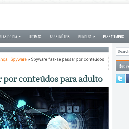
»
»
RLAS DO DIA
ÚLTIMAS
APPS INÚTEIS
BUNDLES
PASSATEMPOS
ança
,
Spyware
» Spyware faz-se passar por conteúdos
Redes
r por conteúdos para adulto