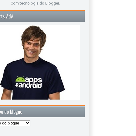
Com tecnologia do
Blogger
.
rts AdA
vo do blogue