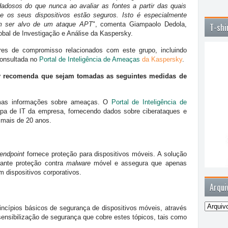
adosos do que nunca ao avaliar as fontes a partir das quais
 os seus dispositivos estão seguros. Isto é especialmente
m ser alvo de um ataque APT
", comenta Giampaolo Dedola,
T-shi
obal de Investigação e Análise da Kaspersky.
res de compromisso relacionados com este grupo, incluindo
consultada no
Portal de Inteligência de Ameaças
da Kaspersky
.
ky recomenda que sejam tomadas as seguintes medidas de
imas informações sobre ameaças. O
Portal de Inteligência de
pa de IT da empresa, fornecendo dados sobre ciberataques e
 mais de 20 anos.
endpoint
fornece proteção para dispositivos móveis. A solução
ante proteção contra
malware
móvel e assegura que apenas
 dispositivos corporativos.
Arqui
incípios básicos de segurança de dispositivos móveis, através
nsibilização de segurança que cobre estes tópicos, tais como