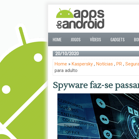
HOME
JOGOS
VÍDEOS
GADGETS
BO
20/10/2020
Home
»
Kaspersky
,
Notícias
,
PR
,
Segur
para adulto
Spyware faz-se passa