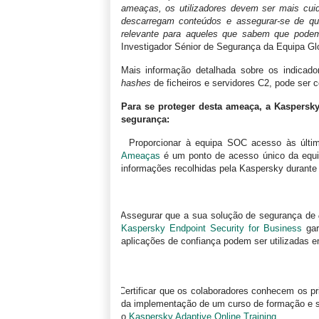
ameaças, os utilizadores devem ser mais cuid
descarregam conteúdos e assegurar-se de que
relevante para aqueles que sabem que pode
Investigador Sénior de Segurança da Equipa Gl
Mais informação detalhada sobre os indicado
hashes
de ficheiros e servidores C2, pode ser 
Para se proteger desta ameaça, a Kaspers
segurança:
·
Proporcionar à equipa SOC acesso às últ
Ameaças
é um ponto de acesso único da equi
informações recolhidas pela Kaspersky durante
·
Assegurar que a sua solução de segurança de
Kaspersky Endpoint Security for Business
gar
aplicações de confiança podem ser utilizadas em
·
Certificar que os colaboradores conhecem os pr
da implementação de um curso de formação e se
o
Kaspersky Adaptive Online Training
.