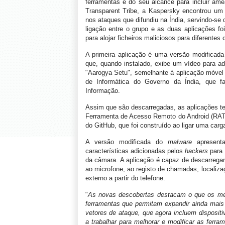
ferramentas e do seu alcance para incluir am
Transparent Tribe, a Kaspersky encontrou um i
nos ataques que difundiu na Índia, servindo-se 
ligação entre o grupo e as duas aplicações foi
para alojar ficheiros maliciosos para diferente
A primeira aplicação é uma versão modificada
que, quando instalado, exibe um vídeo para a
"Aarogya Setu", semelhante à aplicação móvel 
de Informática do Governo da Índia, que fa
Informação.
Assim que são descarregadas, as aplicações ten
Ferramenta de Acesso Remoto do Android (RA
do GitHub, que foi construído ao ligar uma carga
A versão modificada do
malware
apresenta
características adicionadas pelos
hackers
para 
da câmara. A aplicação é capaz de descarrega
ao microfone, ao registo de chamadas, localizaçã
externo a partir do telefone.
"
As novas descobertas destacam o que os mem
ferramentas que permitam expandir ainda mais
vetores de ataque, que agora incluem disposi
a trabalhar para melhorar e modificar as ferra