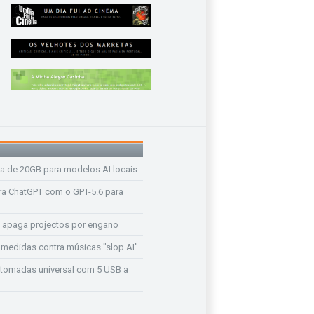
a de 20GB para modelos AI locais
a ChatGPT com o GPT-5.6 para
 apaga projectos por engano
medidas contra músicas "slop AI"
tomadas universal com 5 USB a