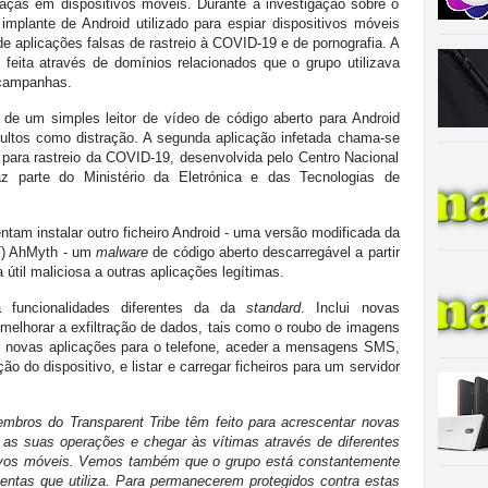
eaças em dispositivos móveis. Durante a investigação sobre o
mplante de Android utilizado para espiar dispositivos móveis
de aplicações falsas de rastreio à COVID-19 e de pornografia. A
 feita através de domínios relacionados que o grupo utilizava
s campanhas.
 de um simples leitor de vídeo de código aberto para Android
dultos como distração. A segunda aplicação infetada chama-se
para rastreio da COVID-19, desenvolvida pelo Centro Nacional
z parte do Ministério da Eletrónica e das Tecnologias de
tam instalar outro ficheiro Android - uma versão modificada da
T) AhMyth - um
malware
de código aberto descarregável a partir
 útil maliciosa a outras aplicações legítimas.
 funcionalidades diferentes da da
standard
. Inclui novas
melhorar a exfiltração de dados, tais como o roubo de imagens
r novas aplicações para o telefone, aceder a mensagens SMS,
o do dispositivo, e listar e carregar ficheiros para um servidor
bros do Transparent Tribe têm feito para acrescentar novas
 as suas operações e chegar às vítimas através de diferentes
tivos móveis. Vemos também que o grupo está constantemente
mentas que utiliza. Para permanecerem protegidos contra estas