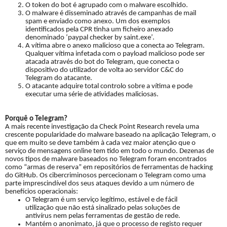
O token do bot é agrupado com o malware escolhido.
O malware é disseminado através de campanhas de mail
spam e enviado como anexo. Um dos exemplos
identificados pela CPR tinha um ficheiro anexado
denominado ‘paypal checker by saint.exe’.
A vítima abre o anexo malicioso que a conecta ao Telegram.
Qualquer vítima infetada com o payload malicioso pode ser
atacada através do bot do Telegram, que conecta o
dispositivo do utilizador de volta ao servidor C&C do
Telegram do atacante.
O atacante adquire total controlo sobre a vítima e pode
executar uma série de atividades maliciosas.
Porquê o Telegram?
A mais recente investigação da Check Point Research revela uma
crescente popularidade do malware baseado na aplicação Telegram, o
que em muito se deve também à cada vez maior atenção que o
serviço de mensagens online tem tido em todo o mundo. Dezenas de
novos tipos de malware baseados no Telegram foram encontrados
como “armas de reserva” em repositórios de ferramentas de hacking
do GitHub. Os cibercriminosos percecionam o Telegram como uma
parte imprescindível dos seus ataques devido a um número de
benefícios operacionais:
O Telegram é um serviço legítimo, estável e de fácil
utilização que não está sinalizado pelas soluções de
antivírus nem pelas ferramentas de gestão de rede.
Mantém o anonimato, já que o processo de registo requer