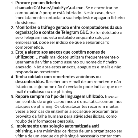
Procure por um ficheiro
chamado
C:\Users\ToxicEye\rat.exe
.
Se o encontrar no
computador é porque está infetado. Neste caso, deve
imediatamente contactar a sua helpdesk e apagar o ficheiro
do sistema.
Monitorize o tráfego gerado entre computadores da sua
organização e contas de Telegram C&C.
Se for detetado e
se o Telegram não está instalado enquanto solução
empresarial, pode ser indício de que a segurança foi
comprometida.
Esteja atento aos anexos que contêm nomes de
utilizador.
E-mails maliciosos utilizam frequentemente o
username da vítima como assunto ou nome do ficheiro
anexado. Não abra estes anexos, apague os e-mails e não
responda ao remetente.
Tenha cuidado com remetentes anónimos ou
desconhecidos.
Receber um e-mail de um remetente não
listado ou cujo nome não é revelado pode indicar que o e-
mail é malicioso ou de phishing.
Repare sempre na tipo de linguagem utilizado.
Invocar
um sentido de urgência ou medo é uma tática comum nos
ataques de phishing. Os ciberatacantes recorrem muitas
vezes a técnicas de engenharia social que procuram tirar
proveito da falha humana para atividades ilícitas, como
roubo de informações pessoais.
Implemente uma solução automatizada anti-
phishing.
Para minimizar os riscos de uma organização ser
vítima de um ataque de phishing é necessário contar com