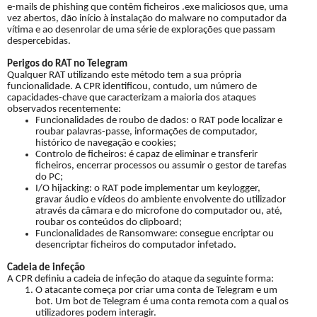
e-mails de phishing que contêm ficheiros .exe maliciosos que, uma
vez abertos, dão início à instalação do malware no computador da
vítima e ao desenrolar de uma série de explorações que passam
despercebidas.
Perigos do RAT no Telegram
Qualquer RAT utilizando este método tem a sua própria
funcionalidade. A CPR identificou, contudo, um número de
capacidades-chave que caracterizam a maioria dos ataques
observados recentemente:
Funcionalidades de roubo de dados: o RAT pode localizar e
roubar palavras-passe, informações de computador,
histórico de navegação e cookies;
Controlo de ficheiros: é capaz de eliminar e transferir
ficheiros, encerrar processos ou assumir o gestor de tarefas
do PC;
I/O hijacking: o RAT pode implementar um keylogger,
gravar áudio e vídeos do ambiente envolvente do utilizador
através da câmara e do microfone do computador ou, até,
roubar os conteúdos do clipboard;
Funcionalidades de Ransomware: consegue encriptar ou
desencriptar ficheiros do computador infetado.
Cadeia de infeção
A CPR definiu a cadeia de infeção do ataque da seguinte forma:
O atacante começa por criar uma conta de Telegram e um
bot. Um bot de Telegram é uma conta remota com a qual os
utilizadores podem interagir.