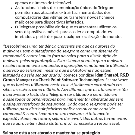
apenas o número de telemóvel.
As funcionalidades de comunicação únicas do Telegram
permitem aos atacantes extrair facilmente dados dos
computadores das vítimas ou transferir novos ficheiros
maliciosos para dispositivos infetados.
O Telegram possibilita ainda que os atacantes utilizem os
seus dispositivos móveis para aceder a computadores
infetados a partir de quase qualquer localização do mundo.
“
Descobrimos uma tendência crescente em que os autores do
malware usam a plataforma do Telegram como um sistema de
command & control muito fora da caixa para a distribuição de
malware pelas organizações. Este sistema permite que o malware
receba futuramente comandos e operações remotamente utilizando
o serviço do Telegram, mesmo que a plataforma não esteja
instalada ou seja sequer usada,”
começa por dizer
Idan Sharabi, R&D
Group Manager
da
Check Point Software Technologies
. “
O malware
que os hackers utilizaram neste caso é facilmente encontrado em
sítios acessíveis como o GitHub. Acreditamos que os atacantes estão
a aproveitar o facto de o Telegram ser utilizado e permitido em
quase todas as organizações para implementar ciberataques sem
quaisquer restrições de segurança. Dado que o Telegram pode ser
utilizado para distribuir ficheiros maliciosos ou como canal de
command & control remoto de um malware, é totalmente
expectável que, no futuro, sejam desenvolvidas outras ferramentas
que se aproveitem desta plataforma,”
acrescenta o responsável.
Saiba se está a ser atacado e mantenha-se protegido