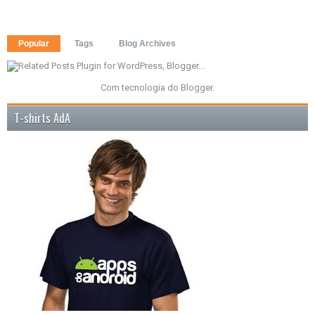
Popular
Tags
Blog Archives
Com tecnologia do
Blogger
.
T-shirts AdA