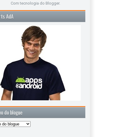
Com tecnologia do
Blogger
.
rts AdA
vo do blogue