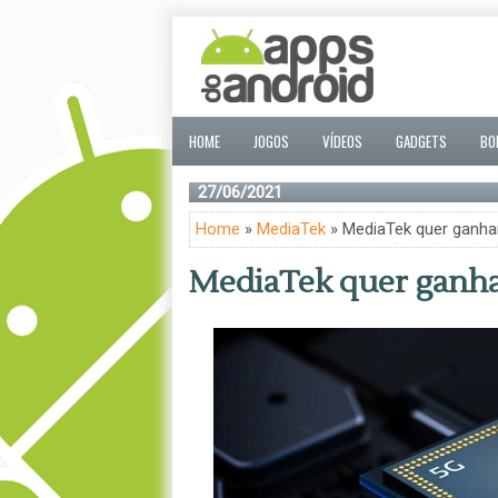
HOME
JOGOS
VÍDEOS
GADGETS
BO
27/06/2021
Home
»
MediaTek
» MediaTek quer ganha
MediaTek quer ganha