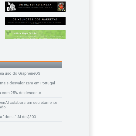
eia uso do GrapheneOS
 mais desvalorizam em Portugal
s com 25% de desconto
enAI colaboraram secretamente
ado
a "donut" AI de $300