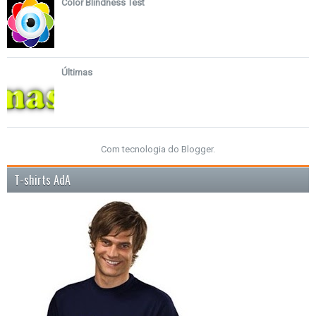
Color Blindness Test
Últimas
Com tecnologia do
Blogger
.
T-shirts AdA