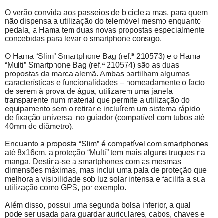
O verão convida aos passeios de bicicleta mas, para quem
não dispensa a utilização do telemóvel mesmo enquanto
pedala, a Hama tem duas novas propostas especialmente
concebidas para levar o smartphone consigo.
O Hama “
Slim
” Smartphone
Bag
(
ref.ª
210573) e o Hama
“
Multi
” Smartphone
Bag
(
ref.ª
210574) são as duas
propostas da marca alemã. Ambas partilham algumas
características e funcionalidades – nomeadamente o facto
de serem à prova de água, utilizarem uma janela
transparente num material que permite a utilização do
equipamento sem o retirar e incluírem um sistema rápido
de fixação universal no guiador (compatível com tubos até
40mm de diâmetro).
Enquanto a proposta “
Slim
” é compatível com smartphones
até 8x16cm, a proteção “
Multi
” tem mais alguns truques na
manga. Destina-se a smartphones com as mesmas
dimensões máximas, mas inclui uma pala de proteção que
melhora a visibilidade sob luz solar intensa e facilita a sua
utilização como GPS, por exemplo.
Além disso, possui uma segunda bolsa inferior, a qual
pode ser usada para guardar auriculares, cabos, chaves e