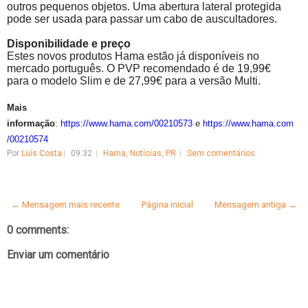
outros pequenos objetos. Uma abertura lateral protegida
pode ser usada para passar um cabo de auscultadores.
Disponibilidade e preço
Estes novos produtos Hama estão já disponíveis no
mercado português. O PVP recomendado é de 19,99€
para o modelo
Slim
e de 27,99€ para a versão
Multi
.
Mais
informação
:
https://www.hama.com/00210573
e
https://www.hama.com
/00210574
Por
Luís Costa
09:32
Hama
,
Notícias
,
PR
Sem comentários
← Mensagem mais recente
Página inicial
Mensagem antiga →
0 comments:
Enviar um comentário