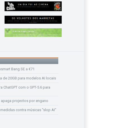
nsmart Bang SE a €71
a de 20GB para modelos AI locais
a ChatGPT com o GPT-5.6 para
 apaga projectos por engano
medidas contra músicas "slop AI"