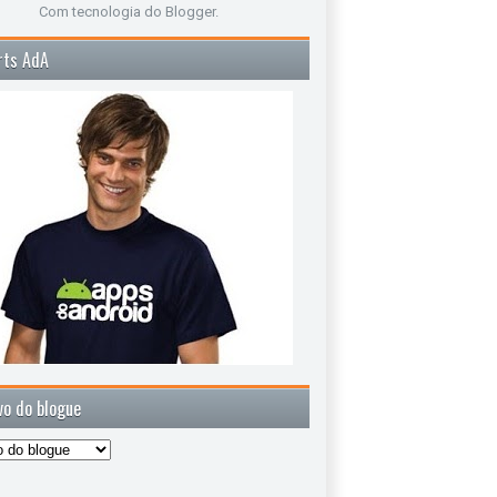
Com tecnologia do
Blogger
.
rts AdA
vo do blogue