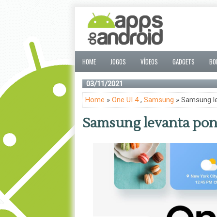
HOME
JOGOS
VÍDEOS
GADGETS
BO
03/11/2021
Home
»
One UI 4
,
Samsung
» Samsung le
Samsung levanta pont