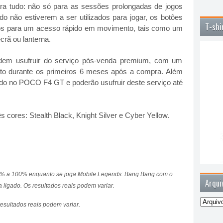
a tudo: não só para as sessões prolongadas de jogos
 não estiverem a ser utilizados para jogar, os botões
T-shi
os para um acesso rápido em movimento, tais como um
crã ou lanterna.
odem usufruir do serviço pós-venda premium, com um
ito durante os primeiros 6 meses após a compra. Além
ado no POCO F4 GT e poderão usufruir deste serviço até
 cores: Stealth Black, Knight Silver e Cyber Yellow.
 2% a 100% enquanto se joga Mobile Legends: Bang Bang com o
Arqui
igado. Os resultados reais podem variar.
esultados reais podem variar.