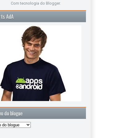
Com tecnologia do
Blogger
.
rts AdA
vo do blogue