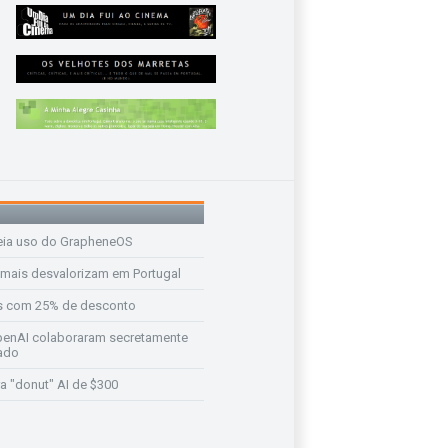
eia uso do GrapheneOS
 mais desvalorizam em Portugal
s com 25% de desconto
enAI colaboraram secretamente
ado
a "donut" AI de $300