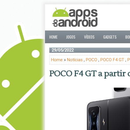
HOME
JOGOS
VÍDEOS
GADGETS
BO
29/05/2022
Home
»
Notícias
,
POCO
,
POCO F4 GT
,
P
POCO F4 GT a partir