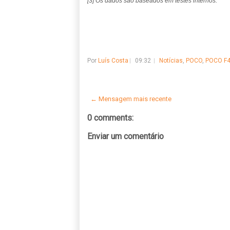
[3] Os dados são baseados em testes internos.
Por
Luís Costa
09:32
Notícias
,
POCO
,
POCO F4
← Mensagem mais recente
0 comments:
Enviar um comentário