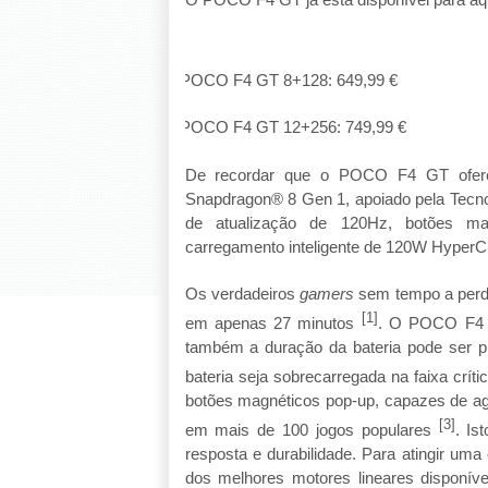
POCO F4 GT 8+128: 649,99 €
·
POCO F4 GT 12+256: 749,99 €
·
De recordar que o POCO F4 GT ofer
Snapdragon® 8 Gen 1, apoiado pela Tecn
de atualização de 120Hz, botões ma
carregamento inteligente de 120W HyperC
Os verdadeiros
gamers
sem tempo a perd
[1]
em apenas 27 minutos
. O POCO F4 G
também a duração da bateria pode ser p
bateria seja sobrecarregada na faixa crí
botões magnéticos pop-up, capazes de ag
[3]
em mais de 100 jogos populares
. Is
resposta e durabilidade. Para atingir um
dos melhores motores lineares disponíve