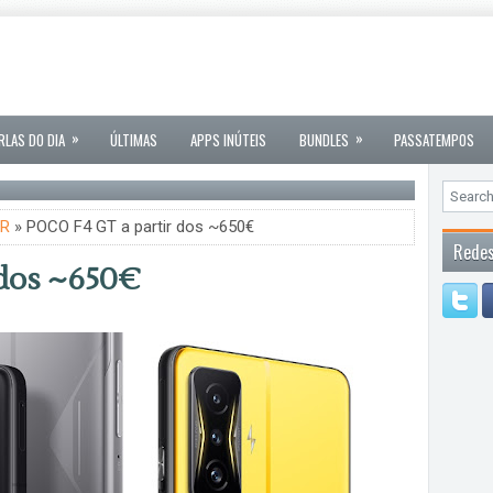
»
»
RLAS DO DIA
ÚLTIMAS
APPS INÚTEIS
BUNDLES
PASSATEMPOS
R
» POCO F4 GT a partir dos ~650€
Redes
 dos ~650€