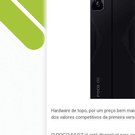
Hardware de topo, por um preço bem mais
dos valores competitivos da primeira ver
O POCO F4 GT já está disponível para aqu