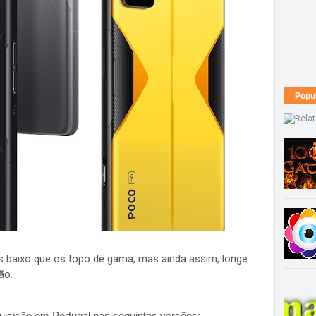
Popu
 baixo que os topo de gama, mas ainda assim, longe
são.
isição em Portugal nas seguintes versões: