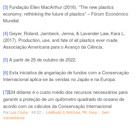
[3]
Fundação Ellen MacArthur (2016). “The new plastics
economy: rethinking the future of plastics” – Fórum Económico
Mundial
[4]
Geyer, Roland, Jambeck, Jenna, & Lavender Law, Kara L.
(2017). Production, use, and fate of all plastics ever made.
Associação Americana para o Avanço da Ciência.
[5]
A partir de 25 de outubro de 2022.
[6]
Esta iniciativa de angariação de fundos com a Conservação
Internacional aplica-se às vendas no Japão e na Europa.
$34 dólares é o custo médio dos recursos necessários para
[7]
garantir a proteção de um quilómetro quadrado do oceano de
acordo com os cálculos da Conservação Internacional
Por
Luís Costa
09:32
LinkBuds S
,
Notícias
,
PR
,
Sony
Sem
comentários