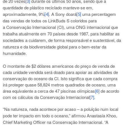
de 20 vezes
durante os últimos 50 anos, sendo que a
[3]
quantidade de plástico reciclado manteve-se em,
aproximadamente, 9%
. A Sony doará
uma percentagem
[4]
[5]
das vendas de todos os LinkBuds S coloridos para
a
Conservação Internacional (CI),
uma ONG internacional que
trabalha atualmente em 70 países desde 1987, para habilitar as
sociedades a cuidarem, de forma responsável e sustentável, da
natureza e da biodiversidade global para o bem-estar da
humanidade.
O montante de $2 dólares americanos do preço de venda de
cada unidade vendida será doado para apoiar as atividades de
conservação do oceano da CI. Isto significa que cada compra
irá proteger quase 58,824 metros quadrados de oceano, uma
área equivalente a cerca de 47 piscinas olímpicas
[6]
de acordo
com os cálculos da Conservação Internacional
[7]
.
“Na natureza, nada acontece por acaso – a poluição num local
pode ter impacto em todo o oceano,” afirmou Anastasia Khoo,
Chief Marketing Officer na Conservação Internacional. “A