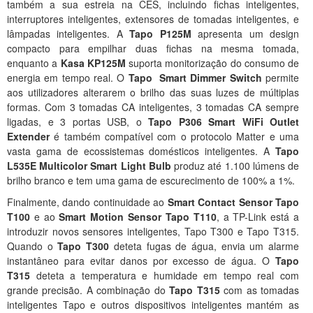
também a sua estreia na CES, incluindo fichas inteligentes,
interruptores inteligentes, extensores de tomadas inteligentes, e
lâmpadas inteligentes. A
Tapo P125M
apresenta um design
compacto para empilhar duas fichas na mesma tomada,
enquanto a
Kasa KP125M
suporta monitorização do consumo de
energia em tempo real. O
Tapo Smart Dimmer Switch
permite
aos utilizadores alterarem o brilho das suas luzes de múltiplas
formas. Com 3 tomadas CA inteligentes, 3 tomadas CA sempre
ligadas, e 3 portas USB, o
Tapo P306 Smart WiFi Outlet
Extender
é também compatível com o protocolo Matter e uma
vasta gama de ecossistemas domésticos inteligentes. A
Tapo
L535E Multicolor Smart Light Bulb
produz até 1.100 lúmens de
brilho branco e tem uma gama de escurecimento de 100% a 1%.
Finalmente, dando continuidade ao
Smart Contact Sensor Tapo
T100
e ao
Smart Motion Sensor Tapo T110
, a TP-Link está a
introduzir novos sensores inteligentes, Tapo T300 e Tapo T315.
Quando o
Tapo T300
deteta fugas de água, envia um alarme
instantâneo para evitar danos por excesso de água. O
Tapo
T315
deteta a temperatura e humidade em tempo real com
grande precisão. A combinação do
Tapo T315
com as tomadas
inteligentes Tapo e outros dispositivos inteligentes mantém as