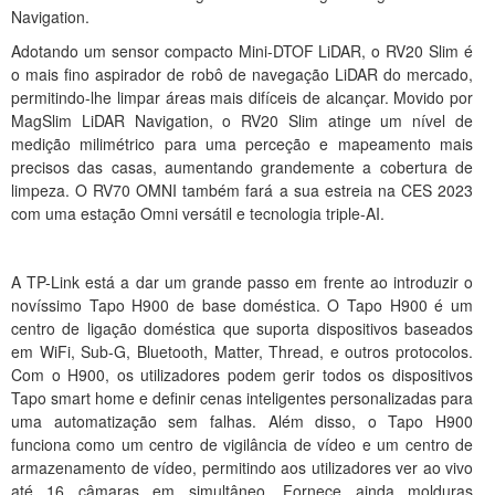
Navigation.
Adotando um sensor compacto Mini-DTOF LiDAR, o RV20 Slim é
o mais fino aspirador de robô de navegação LiDAR do mercado,
permitindo-lhe limpar áreas mais difíceis de alcançar. Movido por
MagSlim LiDAR Navigation, o RV20 Slim atinge um nível de
medição milimétrico para uma perceção e mapeamento mais
precisos das casas, aumentando grandemente a cobertura de
limpeza. O RV70 OMNI também fará a sua estreia na CES 2023
com uma estação Omni versátil e tecnologia triple-AI.
A TP-Link está a dar um grande passo em frente ao introduzir o
novíssimo Tapo H900 de base doméstica. O Tapo H900 é um
centro de ligação doméstica que suporta dispositivos baseados
em WiFi, Sub-G, Bluetooth, Matter, Thread, e outros protocolos.
Com o H900, os utilizadores podem gerir todos os dispositivos
Tapo smart home e definir cenas inteligentes personalizadas para
uma automatização sem falhas. Além disso, o Tapo H900
funciona como um centro de vigilância de vídeo e um centro de
armazenamento de vídeo, permitindo aos utilizadores ver ao vivo
até 16 câmaras em simultâneo. Fornece ainda molduras