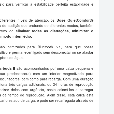
 para verificar a estabilidade perfeita estabilidade e
diferentes níveis de atenção, os
Bose QuietComfort®
a de audição que pretende de diferentes modos, também
jetivo de
eliminar todas as distrações, minimizar o
m modo intermédio.
ão otimizados para Bluetooth 5.1, para que possa
itivo e permanecer ligado sem desconectar ou se afastar
lpicos de água.
rbuds II
são acompanhados por uma caixa pequena e
ua predecessora) com um interior magnetizado para
uscultadores, bem como para recarga. Com uma duração
ciona três cargas adicionais, ou 24 horas de reprodução
ecisar deles com urgência, basta colocá-los a carregar
s de tempo de reprodução. Além disso, esta caixa está
car o estado de carga, e pode ser recarregada através de