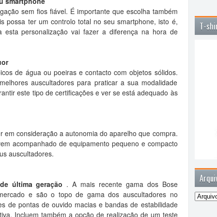
seu smartphone
ação sem fios fiável. É importante que escolha também
s possa ter um controlo total no seu smartphone, isto é,
T-shi
 esta personalização vai fazer a diferença na hora de
uor
picos de água ou poeiras e contacto com objetos sólidos.
melhores auscultadores para praticar a sua modalidade
antir este tipo de certificações e ver se está adequado às
er em consideração a autonomia do aparelho que compra.
e vem acompanhado de equipamento pequeno e compacto
us auscultadores.
Arqui
 de última geração
. A mais recente gama dos Bose
mercado e são o topo de gama dos auscultadores no
es de pontas de ouvido macias e bandas de estabilidade
itiva. Incluem também a opção de realização de um teste