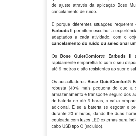
de ajuste através da aplicação Bose Music
cancelamento de ruído.
E porque diferentes situações requerem 
Earbuds II
permitem escolher a experiênci
adaptados a cada atividade, com o ob
cancelamento do ruído ou selecionar u
Os
Bose QuietComfort® Earbuds II
s
rapidamente emparelhá-lo com o seu dispos
até 9 metros e são resistentes ao suor e sa
Os auscultadores
Bose QuietComfort® Ea
robusta (40% mais pequena do que a s
armazenamento e transporte seguro dos a
de bateria de até 6 horas, a caixa propor
adicional. E se a bateria se esgotar e pr
durante 20 minutos, dando-lhe duas hora
equipada com luzes LED externas para indi
cabo USB tipo C (incluído).