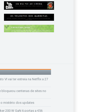
o VI vai ter estreia na Netflix a 27
e bloqueou centenas de sites no
e o mistério dos updates
ker 200 W GaN 6 portas a €56