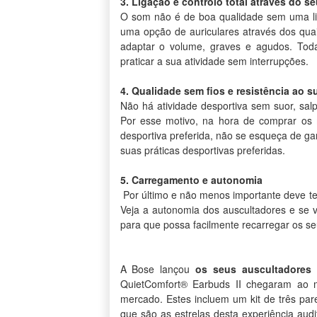
3.
Ligação e controlo total através do 
O som não é de boa qualidade sem uma lig
uma opção de auriculares através dos quai
adaptar o volume, graves e agudos. Toda
praticar a sua atividade sem interrupções.
4.
Qualidade sem fios e resistência ao s
Não há atividade desportiva sem suor, sal
Por esse motivo, na hora de comprar os 
desportiva preferida, não se esqueça de gar
suas práticas desportivas preferidas.
5.
Carregamento e autonomia
Por último e não menos importante deve t
Veja a autonomia dos auscultadores e s
para que possa facilmente recarregar os se
A Bose lançou
os seus auscultadores
QuietComfort® Earbuds II chegaram ao 
mercado. Estes incluem um kit de três par
que são as estrelas desta experiência aud