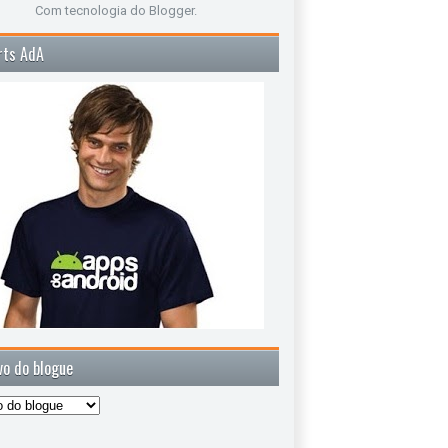
Com tecnologia do
Blogger
.
rts AdA
vo do blogue