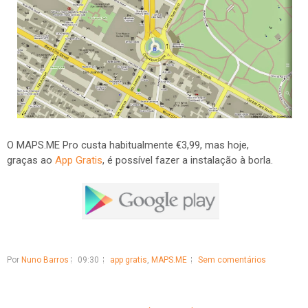
O MAPS.ME Pro custa habitualmente €3,99, mas hoje,
graças ao
App Gratis
, é possível fazer a instalação à borla.
Por
Nuno Barros
09:30
app gratis
,
MAPS.ME
Sem comentários