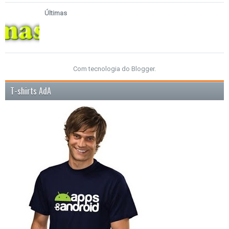
Últimas
Com tecnologia do
Blogger
.
T-shirts AdA