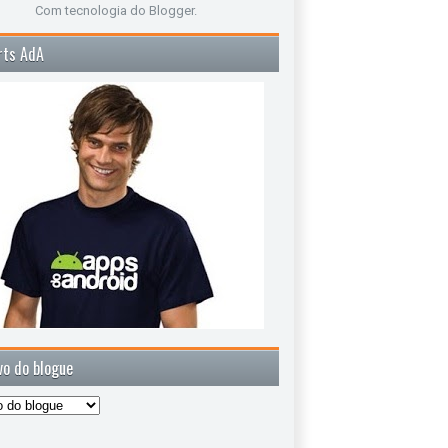
Com tecnologia do
Blogger
.
rts AdA
vo do blogue