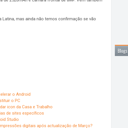
ia de 2520mAh e câmara frontal de 8MP. Vem também
ca Latina, mas ainda não temos confirmação se vão
Blogs
celerar o Android
tituir o PC
dar icon da Casa e Trabalho
as de sites específicos
oid Studio
mpressões digitais após actualização de Março?