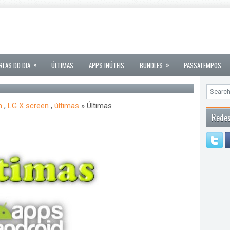
»
»
RLAS DO DIA
ÚLTIMAS
APPS INÚTEIS
BUNDLES
PASSATEMPOS
m
,
LG X screen
,
últimas
» Últimas
Redes