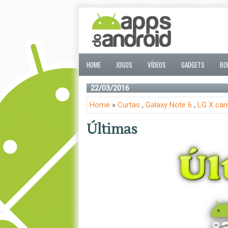
HOME
JOGOS
VÍDEOS
GADGETS
BO
22/03/2016
Home
»
Curtas
,
Galaxy Note 6
,
LG X ca
Últimas