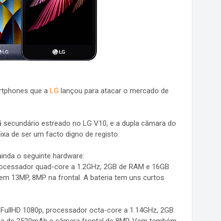
rtphones que a
LG
lançou para atacar o mercado de
rã secundário estreado no LG V10, e a dupla câmara do
xa de ser um facto digno de registo.
inda o seguinte hardware:
rocessador quad-core a 1.2GHz, 2GB de RAM e 16GB
m 13MP, 8MP na frontal. A bateria tem uns curtos
.
 FullHD 1080p, processador octa-core a 1.14GHz, 2GB