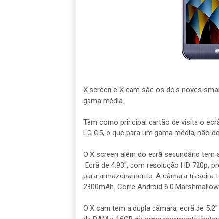
X screen e X cam são os dois novos sma
gama média.
Têm como principal cartão de visita o ec
LG G5, o que para um gama média, não dei
O X screen além do ecrã secundário tem a
Ecrã de 4.93", com resolução HD 720p, p
para armazenamento. A câmara traseira te
2300mAh. Corre Android 6.0 Marshmallow
O X cam tem a dupla câmara, ecrã de 5.2"