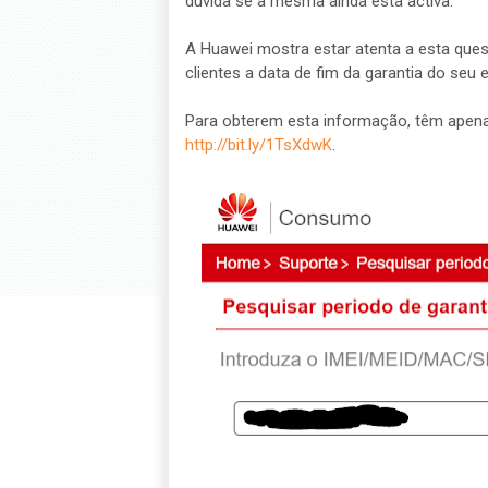
dúvida se a mesma ainda está activa.
A Huawei mostra estar atenta a esta quest
clientes a data de fim da garantia do seu
Para obterem esta informação, têm apenas
http://bit.ly/1TsXdwK
.