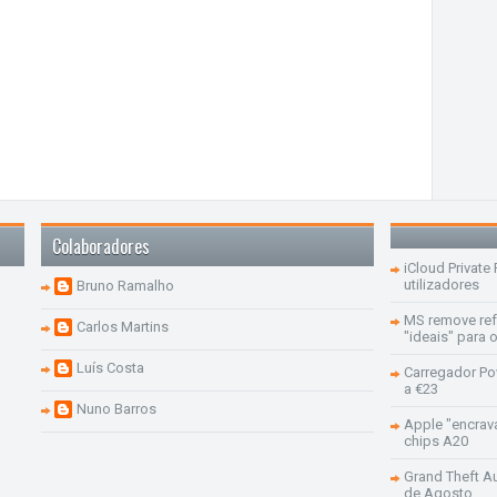
Colaboradores
iCloud Private
utilizadores
Bruno Ramalho
MS remove re
Carlos Martins
"ideais" para
Luís Costa
Carregador Po
a €23
Nuno Barros
Apple "encrav
chips A20
Grand Theft Aut
de Agosto