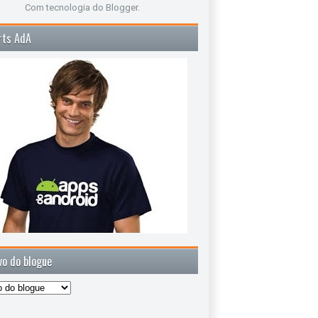
Com tecnologia do
Blogger
.
rts AdA
vo do blogue