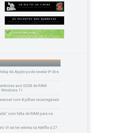
 Relay da Apple pode revelar IP dos
ferências aos 32GB de RAM
 o Windows 11
werowl com 8 pilhas recarregáveis
ada" com falta de RAM para os
o VI vai ter estreia na Netflix a 27