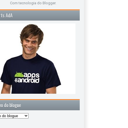
Com tecnologia do
Blogger
.
rts AdA
vo do blogue