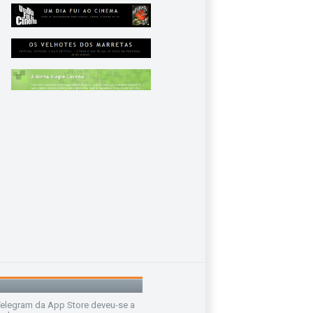
legram da App Store deveu-se a