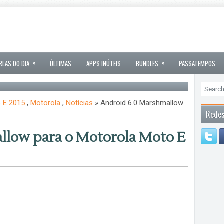
»
»
RLAS DO DIA
ÚLTIMAS
APPS INÚTEIS
BUNDLES
PASSATEMPOS
 E 2015
,
Motorola
,
Notícias
» Android 6.0 Marshmallow
Redes
llow para o Motorola Moto E