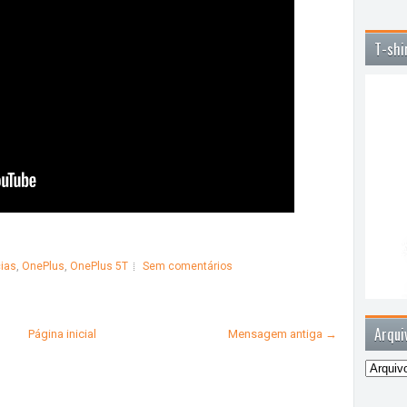
T-shi
cias
,
OnePlus
,
OnePlus 5T
Sem comentários
Arqui
Página inicial
Mensagem antiga →