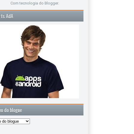
Com tecnologia do
Blogger
.
rts AdA
vo do blogue