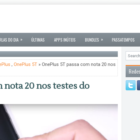
»
»
RLAS DO DIA
ÚLTIMAS
APPS INÚTEIS
BUNDLES
PASSATEMPOS
ePlus
,
OnePlus 5T
» OnePlus 5T passa com nota 20 nos
Redes
 nota 20 nos testes do