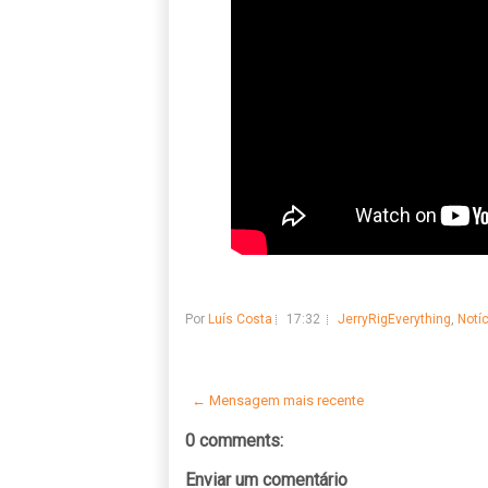
Por
Luís Costa
17:32
JerryRigEverything
,
Notí
← Mensagem mais recente
0 comments:
Enviar um comentário