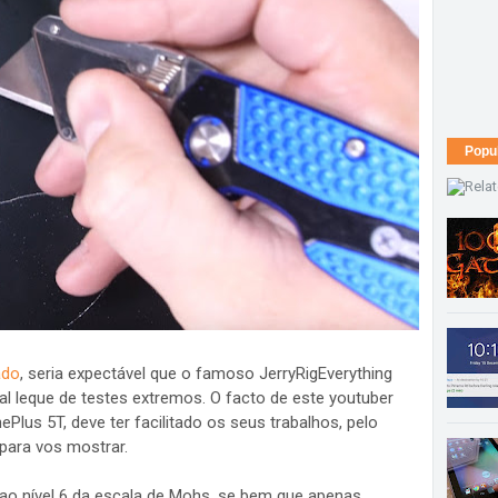
Popu
ado
, seria expectável que o famoso JerryRigEverything
al leque de testes extremos. O facto de este youtuber
Plus 5T, deve ter facilitado os seus trabalhos, pelo
para vos mostrar.
u ao nível 6 da escala de Mohs, se bem que apenas