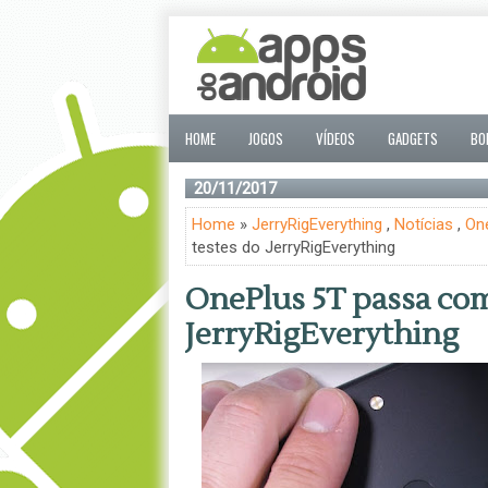
HOME
JOGOS
VÍDEOS
GADGETS
BO
20/11/2017
Home
»
JerryRigEverything
,
Notícias
,
On
testes do JerryRigEverything
OnePlus 5T passa com
JerryRigEverything