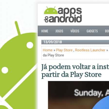
HOME
JOGOS
VÍDEOS
GADGETS
BO
13/09/2018
Home
»
Play Store
,
Rootless Launcher
» 
da Play Store
Já podem voltar a ins
partir da Play Store