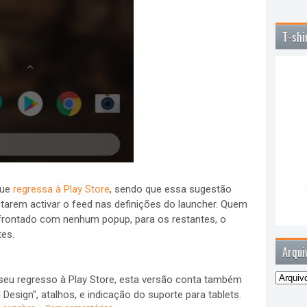
T-shi
que
regressa à Play Store
, sendo que essa sugestão
ntarem activar o feed nas definições do launcher. Quem
nfrontado com nenhum popup, para os restantes, o
tes.
Arqui
 seu regresso à Play Store, esta versão conta também
Design", atalhos, e indicação do suporte para tablets.