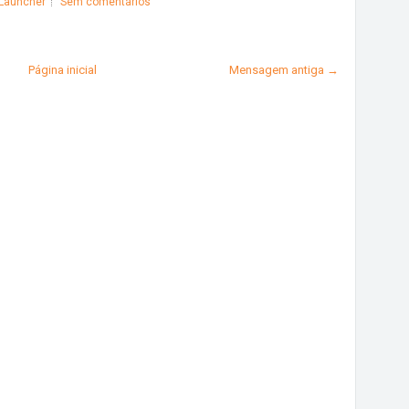
 Launcher
Sem comentários
Página inicial
Mensagem antiga →