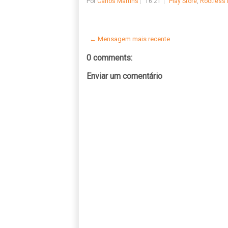
Por
Carlos Martins
16:21
Play Store
,
Rootless
← Mensagem mais recente
0 comments:
Enviar um comentário