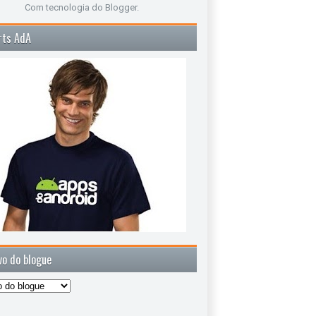
Com tecnologia do
Blogger
.
rts AdA
vo do blogue