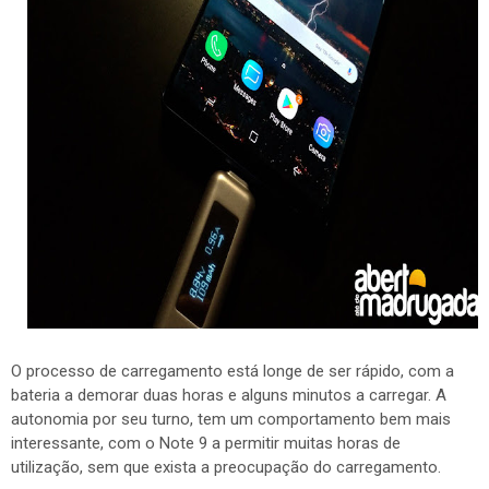
O processo de carregamento está longe de ser rápido, com a
bateria a demorar duas horas e alguns minutos a carregar. A
autonomia por seu turno, tem um comportamento bem mais
interessante, com o Note 9 a permitir muitas horas de
utilização, sem que exista a preocupação do carregamento.