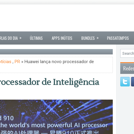
»
»
RLAS DO DIA
ÚLTIMAS
APPS INÚTEIS
BUNDLES
PASSATEMPOS
tícias
,
PR
» Huawei lança novo processador de
Redes
ocessador de Inteligência