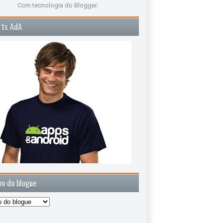
Com tecnologia do
Blogger
.
rts AdA
vo do blogue