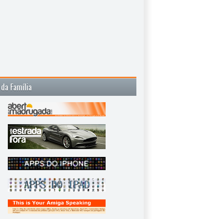
 da Família