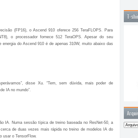
T-shi
precisão (FP16), o Ascend 910 oferece 256 TeraFLOPS. Para
(INT8), o processador fornece 512 TeraOPS. Apesar do seu
 energia do Ascend 910 é de apenas 310W, muito abaixo das
perávamos”, disse Xu. “Tem, sem dúvida, mais poder de
 de IA no mundo”.
Arqui
o IA. Numa sessão típica de treino baseada no ResNet-50, a
erca de duas vezes mais rápida no treino de modelos IA do
o usar o TensorFlow.