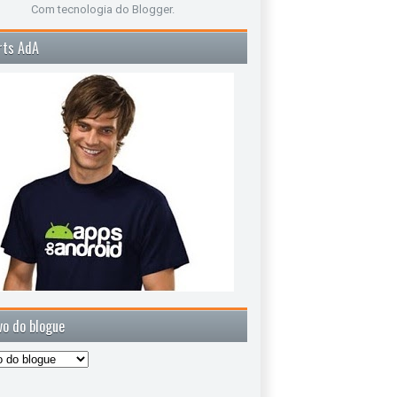
Com tecnologia do
Blogger
.
rts AdA
vo do blogue