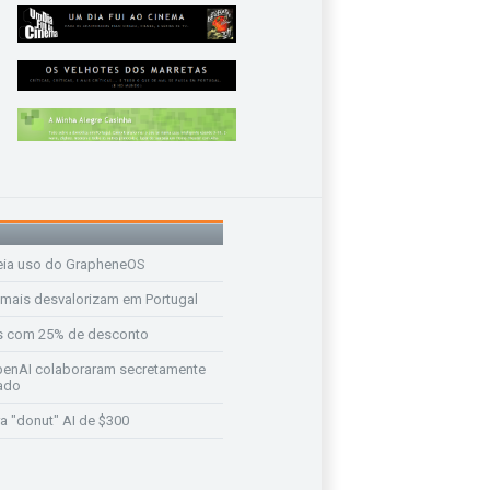
eia uso do GrapheneOS
 mais desvalorizam em Portugal
s com 25% de desconto
enAI colaboraram secretamente
ado
a "donut" AI de $300