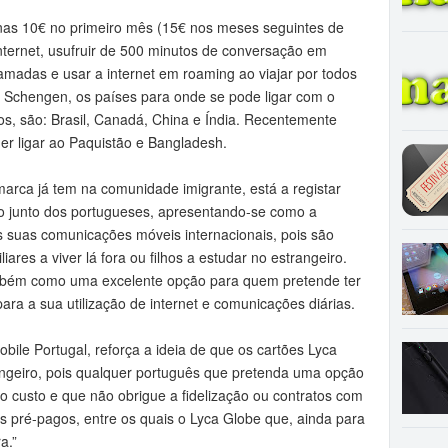
nas 10€ no primeiro mês (15€ nos meses seguintes de
nternet, usufruir de 500 minutos de conversação em
hamadas e usar a internet em roaming ao viajar por todos
 Schengen, os países para onde se pode ligar com o
os, são: Brasil, Canadá, China e Índia. Recentemente
er ligar ao Paquistão e Bangladesh.
arca já tem na comunidade imigrante, está a registar
o junto dos portugueses, apresentando-se como a
s suas comunicações móveis internacionais, pois são
res a viver lá fora ou filhos a estudar no estrangeiro.
mbém como uma excelente opção para quem pretende ter
para a sua utilização de internet e comunicações diárias.
ile Portugal, reforça a ideia de que os cartões Lyca
angeiro, pois qualquer português que pretenda uma opção
o custo e que não obrigue a fidelização ou contratos com
 pré-pagos, entre os quais o Lyca Globe que, ainda para
a.”