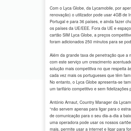
Com o Lyca Globe, da Lycamobile, por ape
renovação) o utilizador pode usar 4GB de I
Portugal e para 36 países, e ainda fazer c
os países da UE/EEE. Fora da UE e espaço
cartão SIM Lyca Globe, a preços competitiv
foram adicionados 250 minutos para se pod
Além da grande taxa de penetração que a m
com este serviço um crescimento acentuad
solução mais competitiva no que respeita à
cada vez mais os portugueses que têm familia
No entanto, o Lyca Globe apresenta-se ta
um tarifário competitivo e sem fidelizações 
António Arnaut, Country Manager da Lycamob
“não servem apenas para ligar para o estr
de comunicação para o seu dia-a-dia a baix
uma operadora pode usar os nossos cartões
mais, permite usar a internet e ligar para for