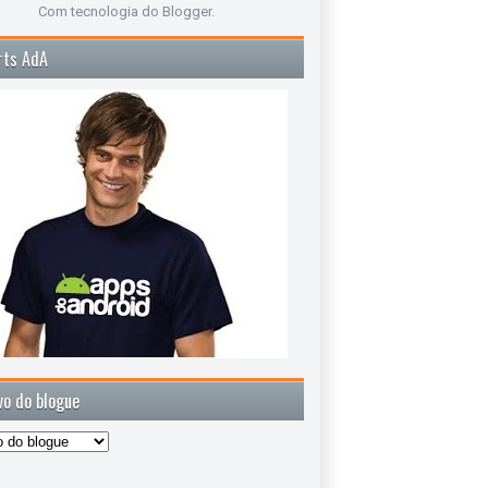
Com tecnologia do
Blogger
.
rts AdA
vo do blogue