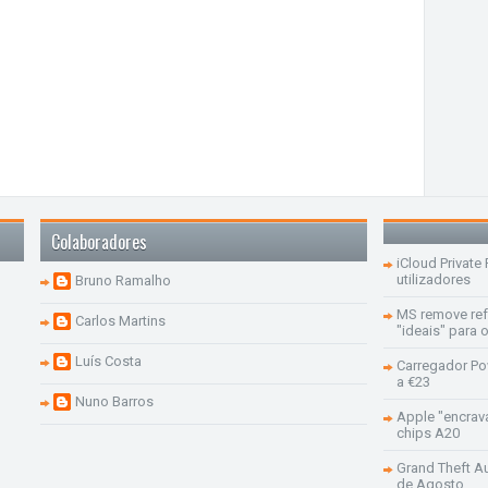
Colaboradores
iCloud Private
utilizadores
Bruno Ramalho
MS remove re
Carlos Martins
"ideais" para
Luís Costa
Carregador Po
a €23
Nuno Barros
Apple "encrav
chips A20
Grand Theft Aut
de Agosto