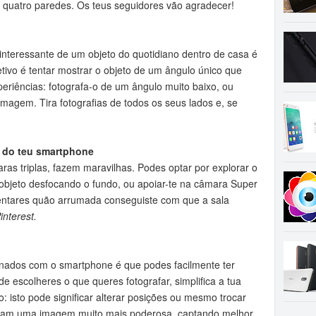
re quatro paredes. Os teus seguidores vão agradecer!
interessante de um objeto do quotidiano dentro de casa é
tivo é tentar mostrar o objeto de um ângulo único que
periências: fotografa-o de um ângulo muito baixo, ou
imagem. Tira fotografias de todos os seus lados e, se
a do teu smartphone
s triplas, fazem maravilhas. Podes optar por explorar o
 objeto desfocando o fundo, ou apoiar-te na câmara Super
ntares quão arrumada conseguiste com que a sala
interest.
nados com o smartphone é que podes facilmente ter
 escolheres o que queres fotografar, simplifica a tua
 isto pode significar alterar posições ou mesmo trocar
iam uma imagem muito mais poderosa, captando melhor