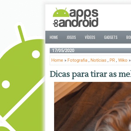
HOME
JOGOS
VÍDEOS
GADGETS
BO
17/05/2020
Home
»
Fotografia
,
Notícias
,
PR
,
Wiko
»
Dicas para tirar as m