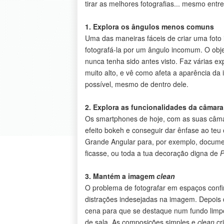
tirar as melhores fotografias... mesmo ent
1. Explora os ângulos menos comuns
Uma das maneiras fáceis de criar uma foto 
fotografá-la por um ângulo incomum. O obje
nunca tenha sido antes visto. Faz várias ex
muito alto, e vê como afeta a aparência da 
possível, mesmo de dentro dele.
2. Explora as funcionalidades da câmar
Os smartphones de hoje, com as suas câmara
efeito bokeh e conseguir dar ênfase ao teu
Grande Angular para, por exemplo, docume
ficasse, ou toda a tua decoração digna de
P
3. Mantém a imagem
clean
O problema de fotografar em espaços confi
distrações indesejadas na imagem. Depois de
cena para que se destaque num fundo limpo:
de sala. As composições simples e
clean
cr