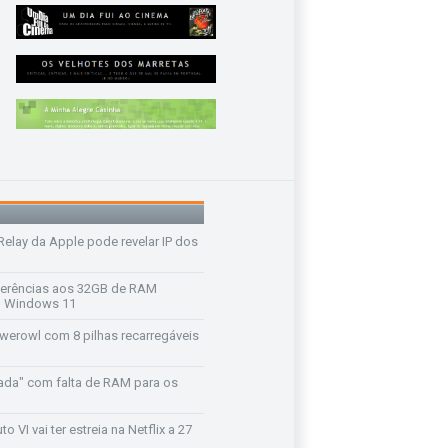
 Relay da Apple pode revelar IP dos
ferências aos 32GB de RAM
 o Windows 11
werowl com 8 pilhas recarregáveis
ada" com falta de RAM para os
o VI vai ter estreia na Netflix a 27