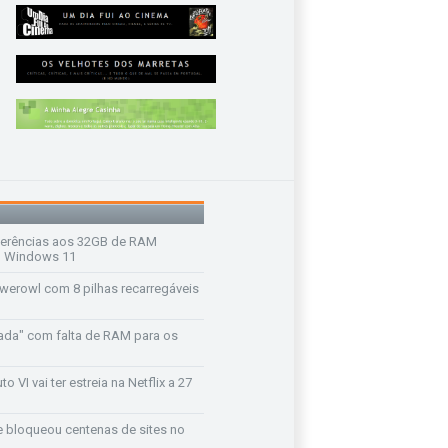
ferências aos 32GB de RAM
 o Windows 11
werowl com 8 pilhas recarregáveis
ada" com falta de RAM para os
o VI vai ter estreia na Netflix a 27
e bloqueou centenas de sites no