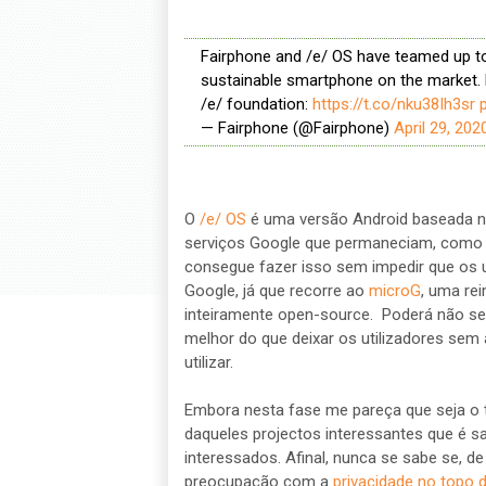
Fairphone and /e/ OS have teamed up to 
sustainable smartphone on the market. 
/e/ foundation:
https://t.co/nku38Ih3sr
— Fairphone (@Fairphone)
April 29, 202
O
/e/ OS
é uma versão Android baseada n
serviços Google que permaneciam, como a
consegue fazer isso sem impedir que os ut
Google, já que recorre ao
microG
, uma re
inteiramente open-source. Poderá não ser 
melhor do que deixar os utilizadores sem
utilizar.
Embora nesta fase me pareça que seja o 
daqueles projectos interessantes que é 
interessados. Afinal, nunca se sabe se, d
preocupação com a
privacidade no topo d