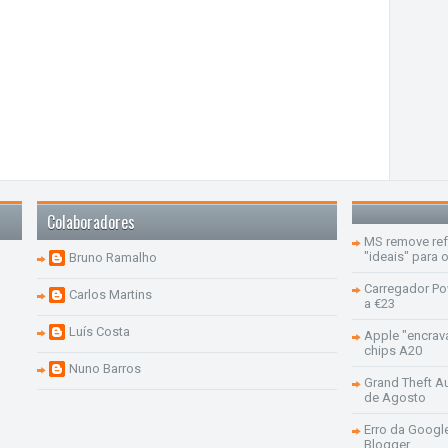
Colaboradores
MS remove re
"ideais" para
Bruno Ramalho
Carregador Po
Carlos Martins
a €23
Luís Costa
Apple "encrav
chips A20
Nuno Barros
Grand Theft Aut
de Agosto
Erro da Googl
Blogger