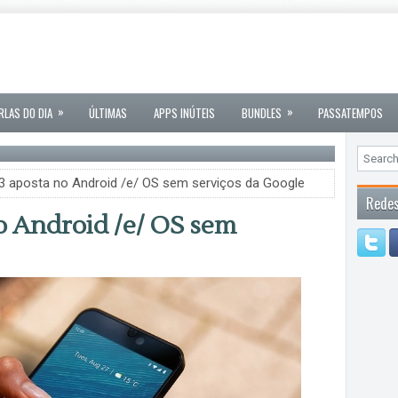
»
»
RLAS DO DIA
ÚLTIMAS
APPS INÚTEIS
BUNDLES
PASSATEMPOS
3 aposta no Android /e/ OS sem serviços da Google
Redes
o Android /e/ OS sem