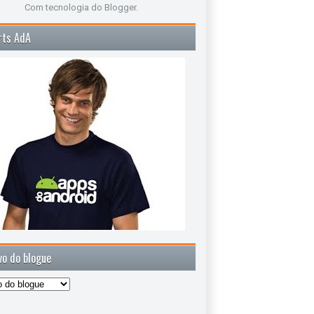
Com tecnologia do
Blogger
.
rts AdA
vo do blogue