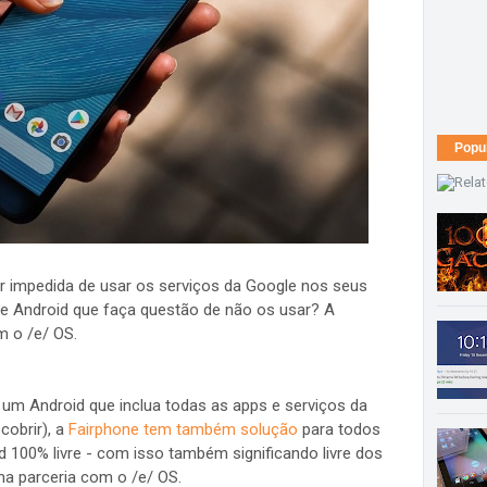
Popu
r impedida de usar os serviços da Google nos seus
ne Android que faça questão de não os usar? A
m o /e/ OS.
um Android que inclua todas as apps e serviços da
obrir), a
Fairphone tem também solução
para todos
100% livre - com isso também significando livre dos
ma parceria com o /e/ OS.