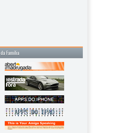
 da Família