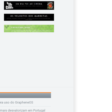
eia uso do GrapheneOS
 mais desvalorizam em Portugal