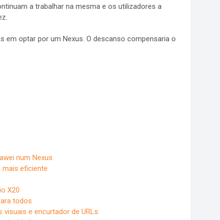
ntinuam a trabalhar na mesma e os utilizadores a
ez.
das em optar por um Nexus. O descanso compensaria o
uawei num Nexus
 mais eficiente
io X20
para todos
visuais e encurtador de URLs