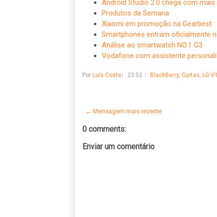
Android Studio 2.0 chega com mais
Produtos da Semana
Xiaomi em promoção na Gearbest
Smartphones entram oficialmente n
Análise ao smartwatch NO.1 G3
Vodafone com assistente personaliz
Por
Luís Costa
23:52
BlackBerry
,
Curtas
,
LG V
← Mensagem mais recente
0 comments:
Enviar um comentário