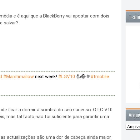
édia e é aqui que a BlackBerry vai apostar com dois
T-shi
e salvar?
d
#Marshmallow
next week!
#LGV10
👍😄🤘
#tmobile
de ficar a dormir à sombra do seu sucesso. O LG V10
Arqui
s, mas tal facto não foi suficiente para garantir uma
as actualizações são uma dor de cabeça ainda maior.