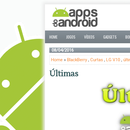
HOME
JOGOS
VÍDEOS
GADGETS
BO
08/04/2016
Home
»
BlackBerry
,
Curtas
,
LG V10
,
últ
Últimas