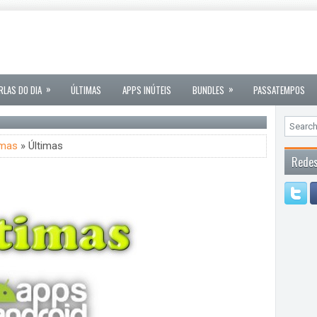
»
»
RLAS DO DIA
ÚLTIMAS
APPS INÚTEIS
BUNDLES
PASSATEMPOS
imas
» Últimas
Redes