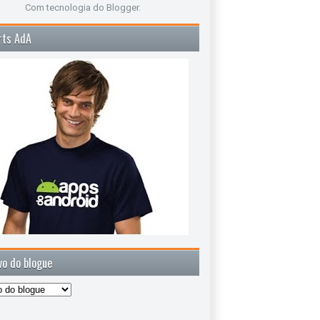
Com tecnologia do
Blogger
.
rts AdA
vo do blogue