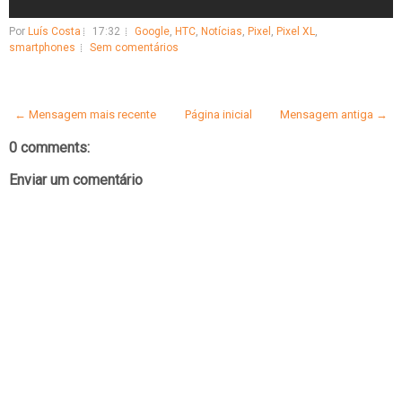
Por
Luís Costa
17:32
Google
,
HTC
,
Notícias
,
Pixel
,
Pixel XL
,
smartphones
Sem comentários
← Mensagem mais recente
Página inicial
Mensagem antiga →
0 comments:
Enviar um comentário